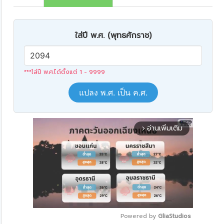
ใส่ปี พ.ศ. (พุทธศักราช)
***ใส่ปี พ.ศ.ได้ตั้งแต่ 1 - 9999
แปลง พ.ศ. เป็น ค.ศ.
อ่านเพิ่มเติม
arrow_forward_ios
Powered by 
GliaStudios