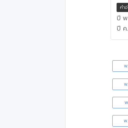
คำอ
ปี 
ปี ค
พ
พ
พ
พ