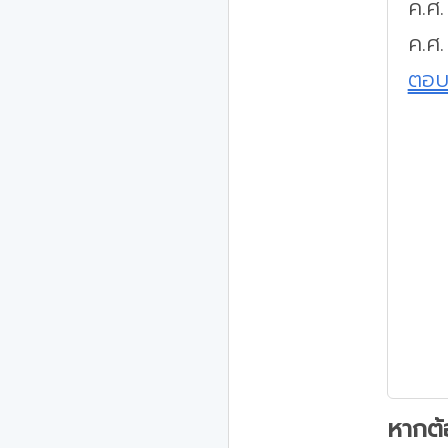
ค.ศ
ค.ศ.
ตอ
หากต้