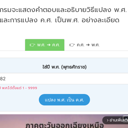
กรมจะแสดงคำตอบและอธิบายวิธีแปลง พ.ศ. 
 และการแปลง ค.ศ. เป็นพ.ศ. อย่างละเอียด
👉 พ.ศ. ➔ ค.ศ.
👉 ค.ศ. ➔ พ.ศ.
ใส่ปี พ.ศ. (พุทธศักราช)
ปี พ.ศ.ได้ตั้งแต่ 1 - 9999
แปลง พ.ศ. เป็น ค.ศ.
อ่านเพิ่มเต
arrow_forward_ios