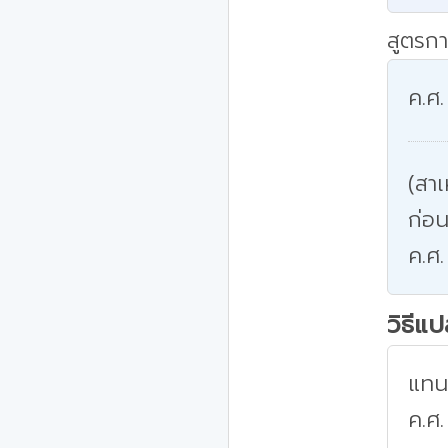
สูตรกา
ค.ศ.
(สาเ
ก่อน
ค.ศ.
วิธีแ
แทนค
ค.ศ.