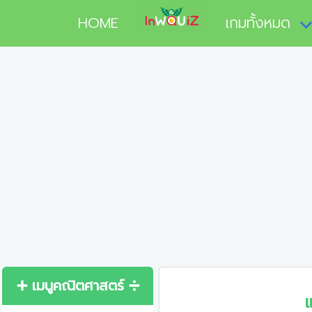
HOME
เกมทั้งหมด
➕ เมนูคณิตศาสตร์ ➗