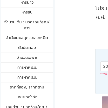
หารยาว
โปรแ
หารสั้น
ค.ศ.
จำนวนเต็ม : บวก/ลบ/คูณ/
หาร
ลำดับและอนุกรมเลขคณิต
ตัวประกอบ
จำนวนเฉพาะ
การหาห.ร.ม.
***ใส่
การหาค.ร.น.
รากที่สอง, รากที่สาม
เลขยกกำลัง
เศษส่วน : บวก/ลบ/คูณ/