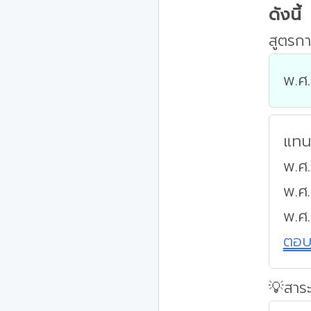
ดังนี้
สูตรกา
พ.ศ.
แทนค
พ.ศ.
พ.ศ
พ.ศ
ตอ
💡สาระ