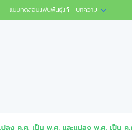
แบบทดสอบแฟนพันธุ์แท้
บทความ
แปลง ค.ศ. เป็น พ.ศ. และแปลง พ.ศ. เป็น ค.