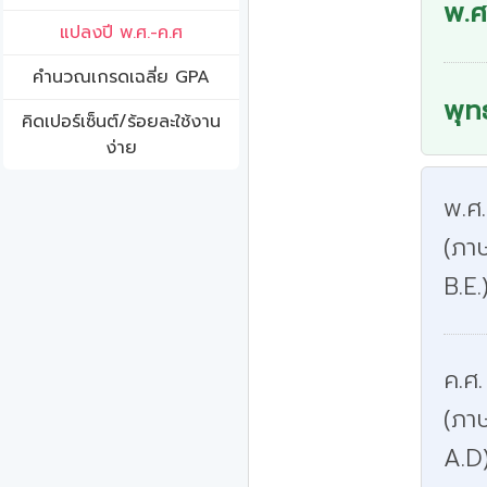
พ.ศ
แปลงปี พ.ศ.-ค.ศ
คํานวณเกรดเฉลี่ย GPA
พุท
คิดเปอร์เซ็นต์/ร้อยละใช้งาน
ง่าย
พ.ศ
(ภาษ
B.E.
ค.ศ.
(ภา
A.D