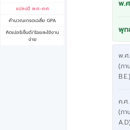
พ.ศ
แปลงปี พ.ศ.-ค.ศ
คํานวณเกรดเฉลี่ย GPA
พุท
คิดเปอร์เซ็นต์/ร้อยละใช้งาน
ง่าย
พ.ศ
(ภาษ
B.E.
ค.ศ.
(ภา
A.D