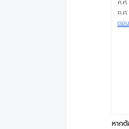
ค.ศ
ค.ศ.
ตอ
หากต้