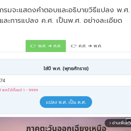
กรมจะแสดงคำตอบและอธิบายวิธีแปลง พ.ศ. 
 และการแปลง ค.ศ. เป็นพ.ศ. อย่างละเอียด
👉 พ.ศ. ➔ ค.ศ.
👉 ค.ศ. ➔ พ.ศ.
ใส่ปี พ.ศ. (พุทธศักราช)
ปี พ.ศ.ได้ตั้งแต่ 1 - 9999
แปลง พ.ศ. เป็น ค.ศ.
อ่านเพิ่มเต
arrow_forward_ios