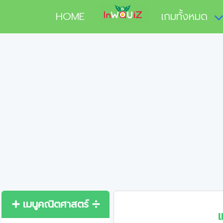
HOME
เกมทั้งหมด
➕ เมนูคณิตศาสตร์ ➗