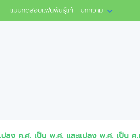
แบบทดสอบแฟนพันธุ์แท้
บทความ
แปลง ค.ศ. เป็น พ.ศ. และแปลง พ.ศ. เป็น ค.