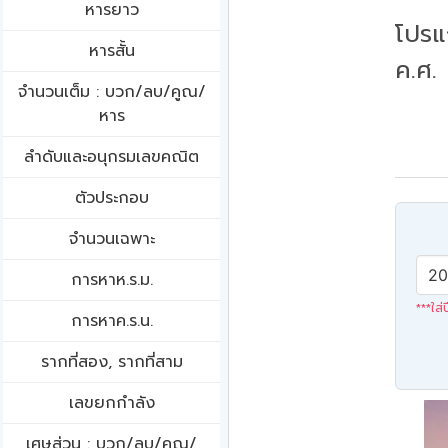
หารยาว
โปรแ
หารสั้น
ค.ศ.
จำนวนเต็ม : บวก/ลบ/คูณ/
หาร
ลำดับและอนุกรมเลขคณิต
ตัวประกอบ
จำนวนเฉพาะ
การหาห.ร.ม.
***ใส่
การหาค.ร.น.
รากที่สอง, รากที่สาม
เลขยกกำลัง
เศษส่วน : บวก/ลบ/คูณ/