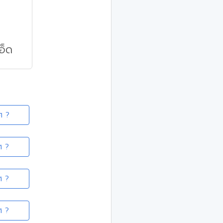
อ็ด
ศ ?
ศ ?
ศ ?
ศ ?