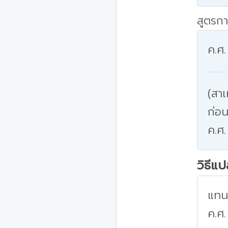
สูตรกา
ค.ศ.
(สาเ
ก่อน
ค.ศ.
วิธีแ
แทนค
ค.ศ.