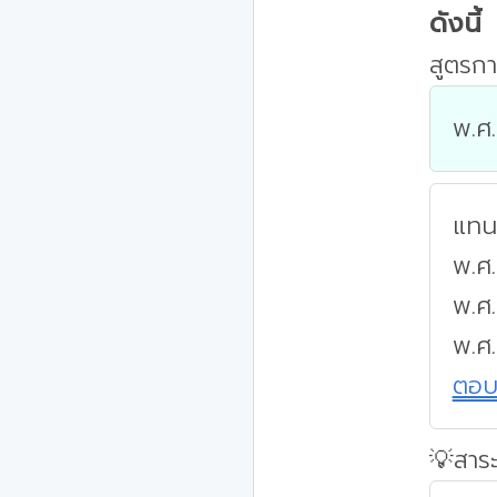
ดังนี้
สูตรกา
พ.ศ.
แทนค
พ.ศ.
พ.ศ.
พ.ศ
ตอ
💡สาระ