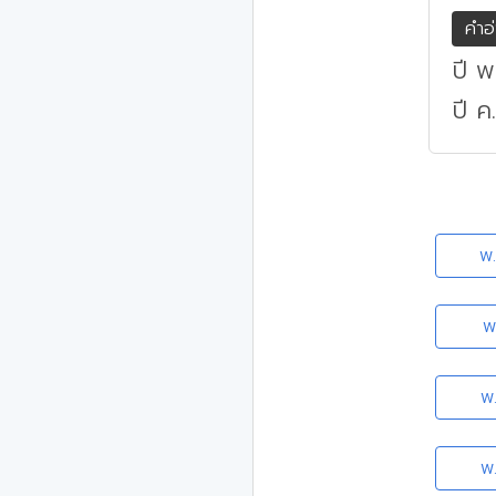
คำอ
ปี พ
ปี ค
พ
พ
พ
พ