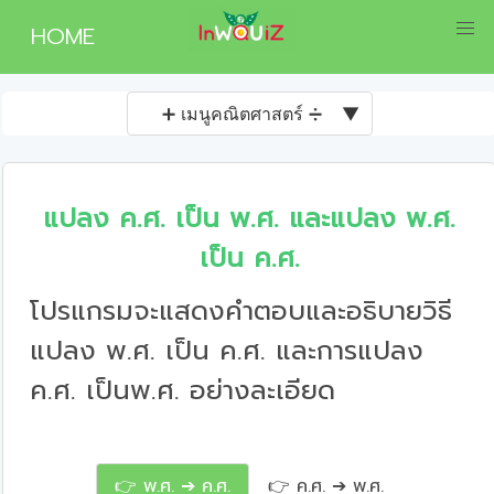
HOME
➕ เมนูคณิตศาสตร์ ➗
▼
แปลง ค.ศ. เป็น พ.ศ. และแปลง พ.ศ.
เป็น ค.ศ.
โปรแกรมจะแสดงคำตอบและอธิบายวิธี
แปลง พ.ศ. เป็น ค.ศ. และการแปลง
ค.ศ. เป็นพ.ศ. อย่างละเอียด
👉 พ.ศ. ➔ ค.ศ.
👉 ค.ศ. ➔ พ.ศ.