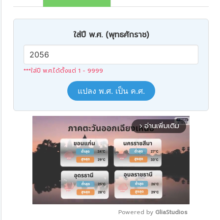
ใส่ปี พ.ศ. (พุทธศักราช)
***ใส่ปี พ.ศ.ได้ตั้งแต่ 1 - 9999
แปลง พ.ศ. เป็น ค.ศ.
อ่านเพิ่มเติม
arrow_forward_ios
Powered by 
GliaStudios