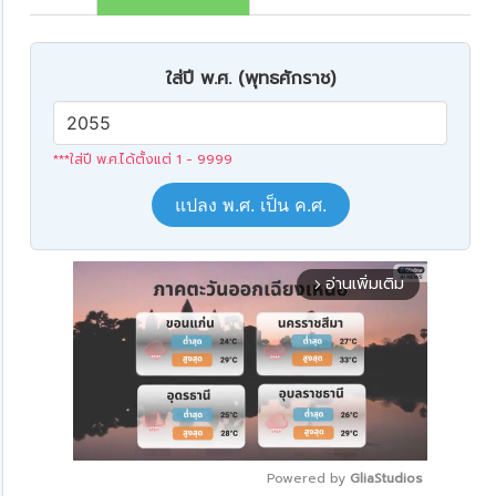
ใส่ปี พ.ศ. (พุทธศักราช)
***ใส่ปี พ.ศ.ได้ตั้งแต่ 1 - 9999
แปลง พ.ศ. เป็น ค.ศ.
อ่านเพิ่มเติม
arrow_forward_ios
Powered by 
GliaStudios