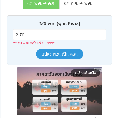
👉 พ.ศ. ➔ ค.ศ.
👉 ค.ศ. ➔ พ.ศ.
ใส่ปี พ.ศ. (พุทธศักราช)
***ใส่ปี พ.ศ.ได้ตั้งแต่ 1 - 9999
แปลง พ.ศ. เป็น ค.ศ.
อ่านเพิ่มเติม
arrow_forward_ios