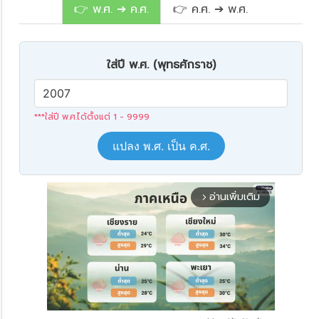
👉 พ.ศ. ➔ ค.ศ.
👉 ค.ศ. ➔ พ.ศ.
ใส่ปี พ.ศ. (พุทธศักราช)
***ใส่ปี พ.ศ.ได้ตั้งแต่ 1 - 9999
แปลง พ.ศ. เป็น ค.ศ.
อ่านเพิ่มเติม
arrow_forward_ios