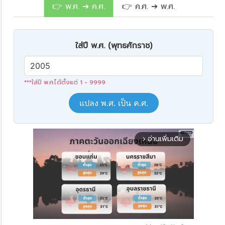
👉 พ.ศ. ➔ ค.ศ.
👉 ค.ศ. ➔ พ.ศ.
ใส่ปี พ.ศ. (พุทธศักราช)
***ใส่ปี พ.ศ.ได้ตั้งแต่ 1 - 9999
แปลง พ.ศ. เป็น ค.ศ.
อ่านเพิ่มเติม
arrow_forward_ios