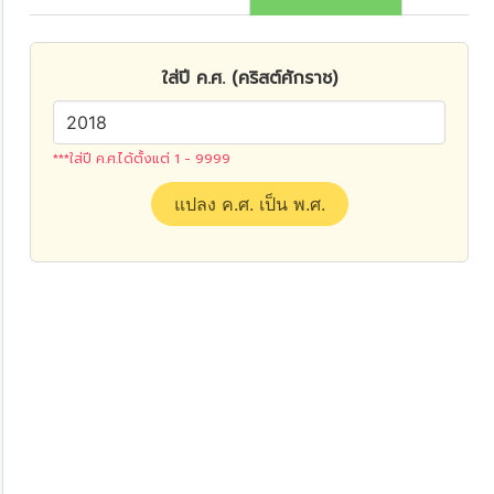
ใส่ปี ค.ศ. (คริสต์ศักราช)
***ใส่ปี ค.ศ.ได้ตั้งแต่ 1 - 9999
แปลง ค.ศ. เป็น พ.ศ.