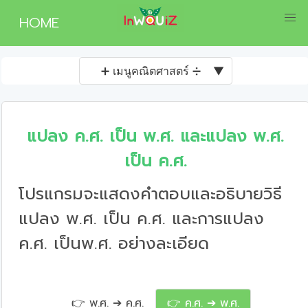
HOME
➕ เมนูคณิตศาสตร์ ➗
▼
แปลง ค.ศ. เป็น พ.ศ. และแปลง พ.ศ.
เป็น ค.ศ.
โปรแกรมจะแสดงคำตอบและอธิบายวิธี
แปลง พ.ศ. เป็น ค.ศ. และการแปลง
ค.ศ. เป็นพ.ศ. อย่างละเอียด
👉 พ.ศ. ➔ ค.ศ.
👉 ค.ศ. ➔ พ.ศ.