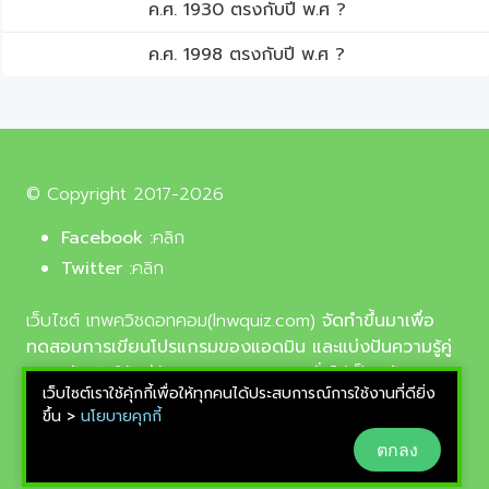
ค.ศ. 1930 ตรงกับปี พ.ศ ?
ค.ศ. 1998 ตรงกับปี พ.ศ ?
© Copyright 2017-2026
Facebook :
คลิก
Twitter :
คลิก
เว็บไซต์ เทพควิชดอทคอม(lnwquiz.com)
จัดทำขึ้นมาเพื่อ
ทดสอบการเขียนโปรแกรมของแอดมิน และแบ่งปันความรู้คู่
ความบันเทิงให้แก่น้อง ๆ ตลอดจนบุคลทั่วไปเป็นหลัก,
เว็บไซต์เราใช้คุ้กกี้เพื่อให้ทุกคนได้ประสบการณ์การใช้งานที่ดียิ่ง
รูปภาพที่นำมาใช้ประกอบบทความเป็นรูปภาพจากเว็บ
ขึ้น >
นโยบายคุกกี้
pixabay.com และunsplash.com ซึ่งเป็นเว็บแจกรูปฟรี
ตกลง
ลิขสิทธิ์แบบ CC0 ที่ช่างภาพจากทั่วโลกอัพโหลดไว้ให้
สามารถนำมาใช้ฟรีได้