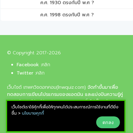
ค.ศ. 1930 ตรงกับปี พ.ศ ?
ค.ศ. 1998 ตรงกับปี พ.ศ ?
© Copyright 2017-2026
Facebook :
คลิก
Twitter :
คลิก
เว็บไซต์ เทพควิชดอทคอม(lnwquiz.com)
จัดทำขึ้นมาเพื่อ
ทดสอบการเขียนโปรแกรมของแอดมิน และแบ่งปันความรู้คู่
ความบันเทิงให้แก่น้อง ๆ ตลอดจนบุคลทั่วไปเป็นหลัก,
เว็บไซต์เราใช้คุ้กกี้เพื่อให้ทุกคนได้ประสบการณ์การใช้งานที่ดียิ่ง
รูปภาพที่นำมาใช้ประกอบบทความเป็นรูปภาพจากเว็บ
ขึ้น >
นโยบายคุกกี้
pixabay.com และunsplash.com ซึ่งเป็นเว็บแจกรูปฟรี
ตกลง
ลิขสิทธิ์แบบ CC0 ที่ช่างภาพจากทั่วโลกอัพโหลดไว้ให้
สามารถนำมาใช้ฟรีได้