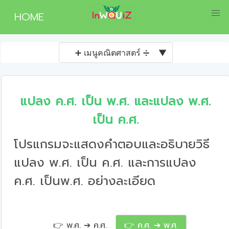
HOME
➕ เมนูคณิตศาสตร์ ➗
▼
แปลง ค.ศ. เป็น พ.ศ. และแปลง พ.ศ.
เป็น ค.ศ.
โปรแกรมจะแสดงคำตอบและอธิบายวิธี
แปลง พ.ศ. เป็น ค.ศ. และการแปลง
ค.ศ. เป็นพ.ศ. อย่างละเอียด
👉 พ.ศ. ➔ ค.ศ.
👉 ค.ศ. ➔ พ.ศ.