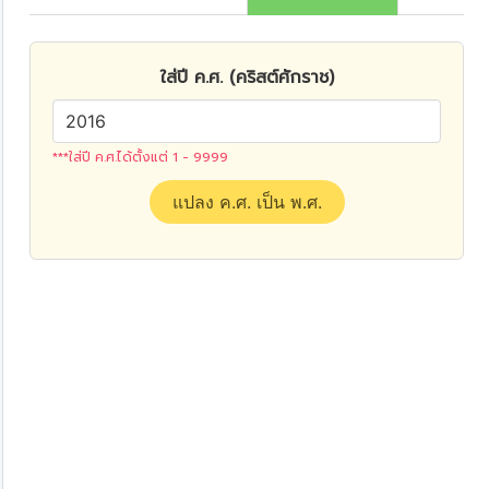
ใส่ปี ค.ศ. (คริสต์ศักราช)
***ใส่ปี ค.ศ.ได้ตั้งแต่ 1 - 9999
แปลง ค.ศ. เป็น พ.ศ.