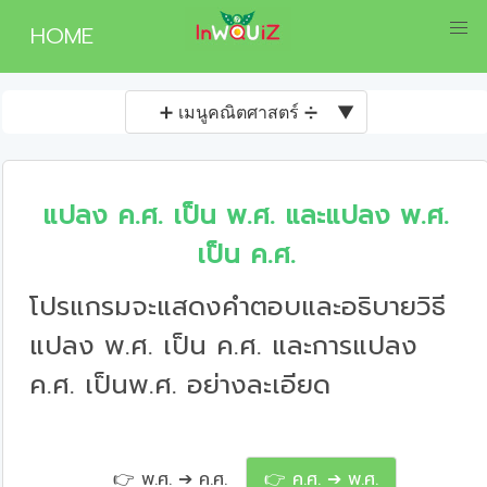
HOME
➕ เมนูคณิตศาสตร์ ➗
▼
แปลง ค.ศ. เป็น พ.ศ. และแปลง พ.ศ.
เป็น ค.ศ.
โปรแกรมจะแสดงคำตอบและอธิบายวิธี
แปลง พ.ศ. เป็น ค.ศ. และการแปลง
ค.ศ. เป็นพ.ศ. อย่างละเอียด
👉 พ.ศ. ➔ ค.ศ.
👉 ค.ศ. ➔ พ.ศ.