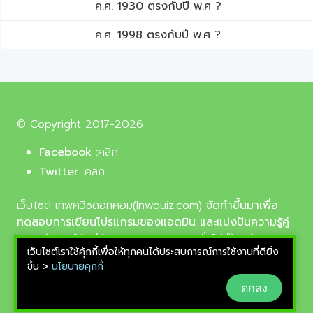
ค.ศ. 1930 ตรงกับปี พ.ศ ?
ค.ศ. 1998 ตรงกับปี พ.ศ ?
© Copyright 2017-2026
Facebook :
คลิก
Twitter :
คลิก
เว็บไซต์ เทพควิชดอทคอม(lnwquiz.com)
จัดทำขึ้นมาเพื่อ
ทดสอบการเขียนโปรแกรมของแอดมิน และแบ่งปันความรู้คู่
ความบันเทิงให้แก่น้อง ๆ ตลอดจนบุคลทั่วไปเป็นหลัก,
เว็บไซต์เราใช้คุ้กกี้เพื่อให้ทุกคนได้ประสบการณ์การใช้งานที่ดียิ่ง
รูปภาพที่นำมาใช้ประกอบบทความเป็นรูปภาพจากเว็บ
ขึ้น >
นโยบายคุกกี้
pixabay.com และunsplash.com ซึ่งเป็นเว็บแจกรูปฟรี
ตกลง
ลิขสิทธิ์แบบ CC0 ที่ช่างภาพจากทั่วโลกอัพโหลดไว้ให้
สามารถนำมาใช้ฟรีได้