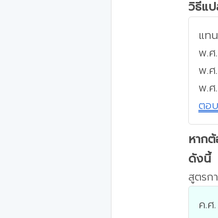
วิธีแ
แทนค
พ.ศ.
พ.ศ
พ.ศ
ตอ
หากต้
ดังนี้
สูตรกา
ค.ศ.