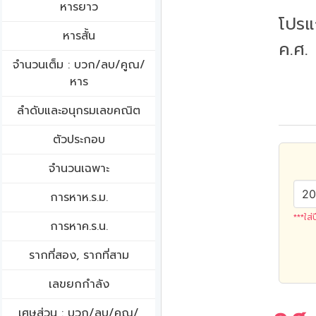
หารยาว
โปรแ
หารสั้น
ค.ศ.
จำนวนเต็ม : บวก/ลบ/คูณ/
หาร
ลำดับและอนุกรมเลขคณิต
ตัวประกอบ
จำนวนเฉพาะ
การหาห.ร.ม.
***ใส่
การหาค.ร.น.
รากที่สอง, รากที่สาม
เลขยกกำลัง
เศษส่วน : บวก/ลบ/คูณ/