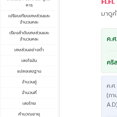
ค.ศ.
หาร
มาดูค
เปรียบเทียบเศษส่วนและ
จำนวนคละ
เรียงลำดับเศษส่วนและ
ค.ศ
จำนวนคละ
เศษส่วนอย่างต่ำ
เลขโรมัน
คริ
แปลงเลขฐาน
จำนวนคู่
ค.ศ.
จำนวนคี่
(ภา
เลขไทย
A.D
คำนวณอายุ