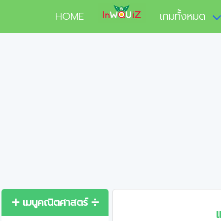
HOME
เกมทั้งหมด
➕ เมนูคณิตศาสตร์ ➗