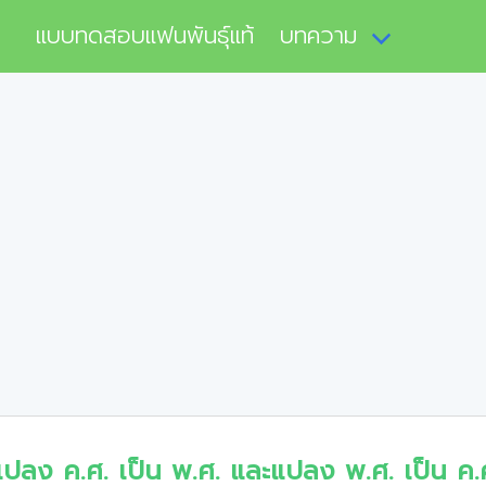
แบบทดสอบแฟนพันธุ์แท้
บทความ
แปลง ค.ศ. เป็น พ.ศ. และแปลง พ.ศ. เป็น ค.