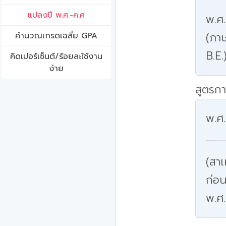
แปลงปี พ.ศ.-ค.ศ
พ.ศ
(ภาษ
คํานวณเกรดเฉลี่ย GPA
B.E.
คิดเปอร์เซ็นต์/ร้อยละใช้งาน
ง่าย
สูตรกา
พ.ศ.
(สาเ
ก่อน
พ.ศ.