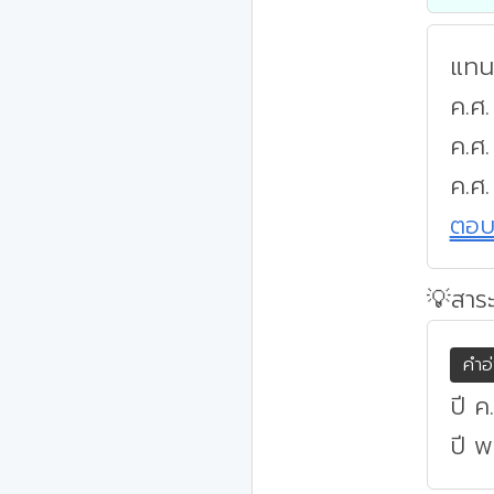
แทนค
ค.ศ.
ค.ศ
ค.ศ
ตอ
💡สาระ
คำอ
ปี ค
ปี พ