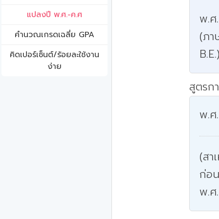
แปลงปี พ.ศ.-ค.ศ
พ.ศ
(ภาษ
คํานวณเกรดเฉลี่ย GPA
B.E.
คิดเปอร์เซ็นต์/ร้อยละใช้งาน
ง่าย
สูตรกา
พ.ศ.
(สาเ
ก่อน
พ.ศ.