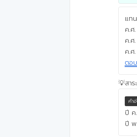
แทนค
ค.ศ.
ค.ศ
ค.ศ.
ตอ
💡สาระ
คำอ
ปี ค
ปี 