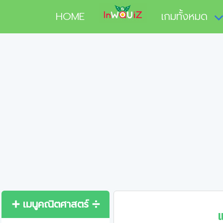
HOME
เกมทั้งหมด
➕ เมนูคณิตศาสตร์ ➗