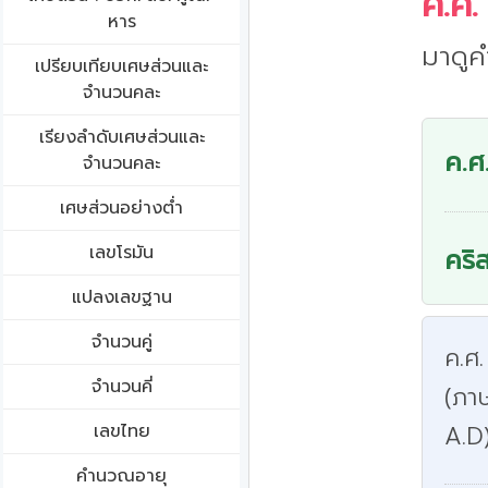
ค.ศ.
หาร
มาดูค
เปรียบเทียบเศษส่วนและ
จำนวนคละ
เรียงลำดับเศษส่วนและ
ค.ศ
จำนวนคละ
เศษส่วนอย่างต่ำ
เลขโรมัน
คริ
แปลงเลขฐาน
จำนวนคู่
ค.ศ.
จำนวนคี่
(ภา
เลขไทย
A.D
คำนวณอายุ