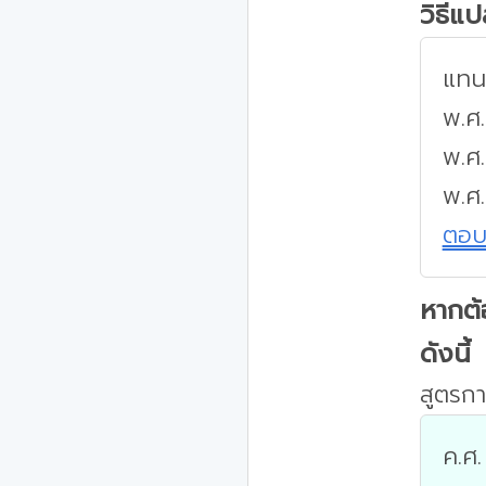
วิธีแ
แทนค
พ.ศ.
พ.ศ
พ.ศ
ตอ
หากต้
ดังนี้
สูตรกา
ค.ศ.