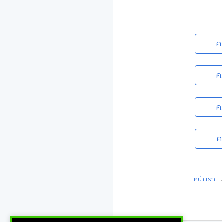
ค
ค
ค
ค
หน้าแรก