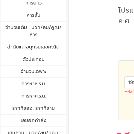
หารยาว
โปรแ
หารสั้น
ค.ศ.
จำนวนเต็ม : บวก/ลบ/คูณ/
หาร
ลำดับและอนุกรมเลขคณิต
ตัวประกอบ
จำนวนเฉพาะ
การหาห.ร.ม.
***ใส่
การหาค.ร.น.
รากที่สอง, รากที่สาม
เลขยกกำลัง
เศษส่วน : บวก/ลบ/คูณ/