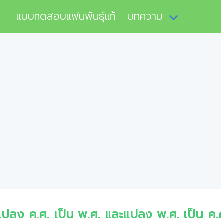
แบบทดสอบแฟนพันธุ์แท้
บทความ
แปลง ค.ศ. เป็น พ.ศ. และแปลง พ.ศ. เป็น ค.