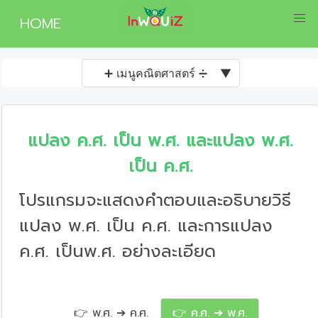
HOME
➕ เมนูคณิตศาสตร์ ➗
▼
แปลง ค.ศ. เป็น พ.ศ. และแปลง พ.ศ.
เป็น ค.ศ.
โปรแกรมจะแสดงคำตอบและอธิบายวิธี
แปลง พ.ศ. เป็น ค.ศ. และการแปลง
ค.ศ. เป็นพ.ศ. อย่างละเอียด
👉 พ.ศ. ➔ ค.ศ.
👉 ค.ศ. ➔ พ.ศ.