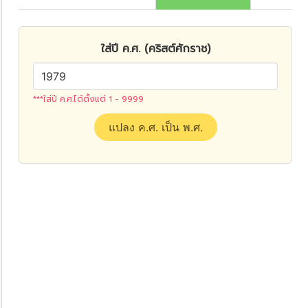
ใส่ปี ค.ศ. (คริสต์ศักราช)
***ใส่ปี ค.ศ.ได้ตั้งแต่ 1 - 9999
แปลง ค.ศ. เป็น พ.ศ.