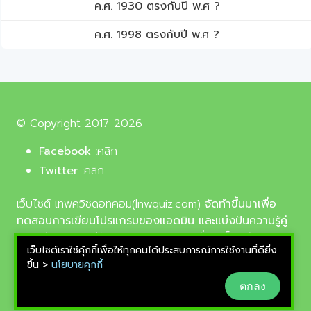
ค.ศ. 1930 ตรงกับปี พ.ศ ?
ค.ศ. 1998 ตรงกับปี พ.ศ ?
© Copyright 2017-2026
Facebook :
คลิก
Twitter :
คลิก
เว็บไซต์ เทพควิชดอทคอม(lnwquiz.com)
จัดทำขึ้นมาเพื่อ
ทดสอบการเขียนโปรแกรมของแอดมิน และแบ่งปันความรู้คู่
ความบันเทิงให้แก่น้อง ๆ ตลอดจนบุคลทั่วไปเป็นหลัก,
เว็บไซต์เราใช้คุ้กกี้เพื่อให้ทุกคนได้ประสบการณ์การใช้งานที่ดียิ่ง
รูปภาพที่นำมาใช้ประกอบบทความเป็นรูปภาพจากเว็บ
ขึ้น >
นโยบายคุกกี้
pixabay.com และunsplash.com ซึ่งเป็นเว็บแจกรูปฟรี
ตกลง
ลิขสิทธิ์แบบ CC0 ที่ช่างภาพจากทั่วโลกอัพโหลดไว้ให้
สามารถนำมาใช้ฟรีได้