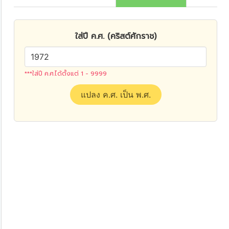
ใส่ปี ค.ศ. (คริสต์ศักราช)
***ใส่ปี ค.ศ.ได้ตั้งแต่ 1 - 9999
แปลง ค.ศ. เป็น พ.ศ.