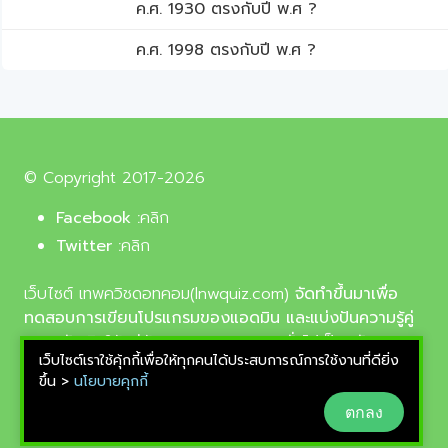
ค.ศ. 1930 ตรงกับปี พ.ศ ?
ค.ศ. 1998 ตรงกับปี พ.ศ ?
© Copyright 2017-2026
Facebook :
คลิก
Twitter :
คลิก
เว็บไซต์ เทพควิชดอทคอม(lnwquiz.com)
จัดทำขึ้นมาเพื่อ
ทดสอบการเขียนโปรแกรมของแอดมิน และแบ่งปันความรู้คู่
ความบันเทิงให้แก่น้อง ๆ ตลอดจนบุคลทั่วไปเป็นหลัก,
เว็บไซต์เราใช้คุ้กกี้เพื่อให้ทุกคนได้ประสบการณ์การใช้งานที่ดียิ่ง
รูปภาพที่นำมาใช้ประกอบบทความเป็นรูปภาพจากเว็บ
ขึ้น >
นโยบายคุกกี้
pixabay.com และunsplash.com ซึ่งเป็นเว็บแจกรูปฟรี
ตกลง
ลิขสิทธิ์แบบ CC0 ที่ช่างภาพจากทั่วโลกอัพโหลดไว้ให้
สามารถนำมาใช้ฟรีได้