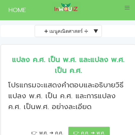
HOME
➕ เมนูคณิตศาสตร์ ➗
▼
แปลง ค.ศ. เป็น พ.ศ. และแปลง พ.ศ.
เป็น ค.ศ.
โปรแกรมจะแสดงคำตอบและอธิบายวิธี
แปลง พ.ศ. เป็น ค.ศ. และการแปลง
ค.ศ. เป็นพ.ศ. อย่างละเอียด
👉 พ.ศ. ➔ ค.ศ.
👉 ค.ศ. ➔ พ.ศ.