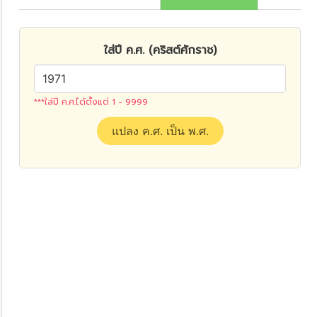
ใส่ปี ค.ศ. (คริสต์ศักราช)
***ใส่ปี ค.ศ.ได้ตั้งแต่ 1 - 9999
แปลง ค.ศ. เป็น พ.ศ.