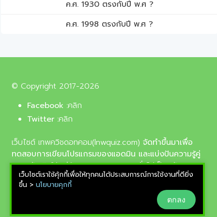
ค.ศ. 1930 ตรงกับปี พ.ศ ?
ค.ศ. 1998 ตรงกับปี พ.ศ ?
© Copyright 2017-2026
Facebook :
คลิก
Twitter :
คลิก
เว็บไซต์ เทพควิชดอทคอม(lnwquiz.com)
จัดทำขึ้นมาเพื่อ
ทดสอบการเขียนโปรแกรมของแอดมิน และแบ่งปันความรู้คู่
ความบันเทิงให้แก่น้อง ๆ ตลอดจนบุคลทั่วไปเป็นหลัก,
เว็บไซต์เราใช้คุ้กกี้เพื่อให้ทุกคนได้ประสบการณ์การใช้งานที่ดียิ่ง
รูปภาพที่นำมาใช้ประกอบบทความเป็นรูปภาพจากเว็บ
ขึ้น >
นโยบายคุกกี้
pixabay.com และunsplash.com ซึ่งเป็นเว็บแจกรูปฟรี
ตกลง
ลิขสิทธิ์แบบ CC0 ที่ช่างภาพจากทั่วโลกอัพโหลดไว้ให้
สามารถนำมาใช้ฟรีได้