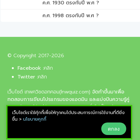
ค.ศ. 1930 ตรงกับปี พ.ศ ?
ค.ศ. 1998 ตรงกับปี พ.ศ ?
© Copyright 2017-2026
Facebook :
คลิก
Twitter :
คลิก
เว็บไซต์ เทพควิชดอทคอม(lnwquiz.com)
จัดทำขึ้นมาเพื่อ
ทดสอบการเขียนโปรแกรมของแอดมิน และแบ่งปันความรู้คู่
ความบันเทิงให้แก่น้อง ๆ ตลอดจนบุคลทั่วไปเป็นหลัก,
เว็บไซต์เราใช้คุ้กกี้เพื่อให้ทุกคนได้ประสบการณ์การใช้งานที่ดียิ่ง
รูปภาพที่นำมาใช้ประกอบบทความเป็นรูปภาพจากเว็บ
ขึ้น >
นโยบายคุกกี้
pixabay.com และunsplash.com ซึ่งเป็นเว็บแจกรูปฟรี
ตกลง
ลิขสิทธิ์แบบ CC0 ที่ช่างภาพจากทั่วโลกอัพโหลดไว้ให้
สามารถนำมาใช้ฟรีได้