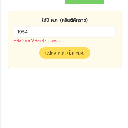
ใส่ปี ค.ศ. (คริสต์ศักราช)
***ใส่ปี ค.ศ.ได้ตั้งแต่ 1 - 9999
แปลง ค.ศ. เป็น พ.ศ.