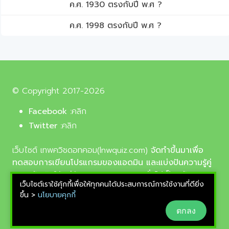
ค.ศ. 1930 ตรงกับปี พ.ศ ?
ค.ศ. 1998 ตรงกับปี พ.ศ ?
© Copyright 2017-2026
Facebook :
คลิก
Twitter :
คลิก
เว็บไซต์ เทพควิชดอทคอม(lnwquiz.com)
จัดทำขึ้นมาเพื่อ
ทดสอบการเขียนโปรแกรมของแอดมิน และแบ่งปันความรู้คู่
ความบันเทิงให้แก่น้อง ๆ ตลอดจนบุคลทั่วไปเป็นหลัก,
เว็บไซต์เราใช้คุ้กกี้เพื่อให้ทุกคนได้ประสบการณ์การใช้งานที่ดียิ่ง
รูปภาพที่นำมาใช้ประกอบบทความเป็นรูปภาพจากเว็บ
ขึ้น >
นโยบายคุกกี้
pixabay.com และunsplash.com ซึ่งเป็นเว็บแจกรูปฟรี
ตกลง
ลิขสิทธิ์แบบ CC0 ที่ช่างภาพจากทั่วโลกอัพโหลดไว้ให้
สามารถนำมาใช้ฟรีได้