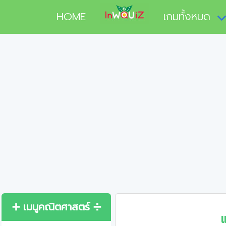
HOME
เกมทั้งหมด
➕ เมนูคณิตศาสตร์ ➗