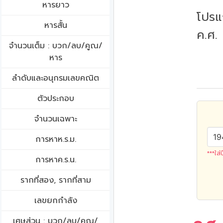
หารยาว
โปรแ
หารสั้น
ค.ศ.
จำนวนเต็ม : บวก/ลบ/คูณ/
หาร
ลำดับและอนุกรมเลขคณิต
ตัวประกอบ
จำนวนเฉพาะ
การหาห.ร.ม.
***ใส่
การหาค.ร.น.
รากที่สอง, รากที่สาม
เลขยกกำลัง
เศษส่วน : บวก/ลบ/คูณ/