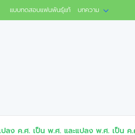
แบบทดสอบแฟนพันธุ์แท้
บทความ
แปลง ค.ศ. เป็น พ.ศ. และแปลง พ.ศ. เป็น ค.