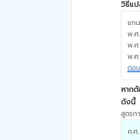
วิธีแ
แทนค
พ.ศ.
พ.ศ
พ.ศ
ตอ
หากต้
ดังนี้
สูตรกา
ค.ศ.