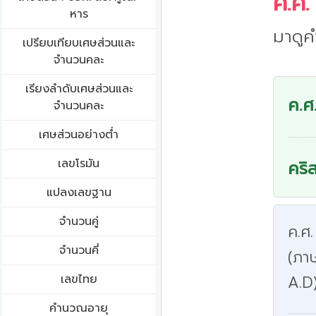
ค.ศ.
หาร
มาดูค
เปรียบเทียบเศษส่วนและ
จำนวนคละ
เรียงลำดับเศษส่วนและ
ค.ศ
จำนวนคละ
เศษส่วนอย่างต่ำ
เลขโรมัน
คริ
แปลงเลขฐาน
จำนวนคู่
ค.ศ.
จำนวนคี่
(ภา
เลขไทย
A.D
คำนวณอายุ