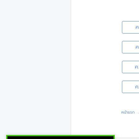
ค
ค
ค
ค
หน้าแรก