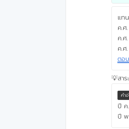
แทนค
ค.ศ.
ค.ศ
ค.ศ.
ตอ
💡สาระ
คำอ
ปี ค
ปี พ