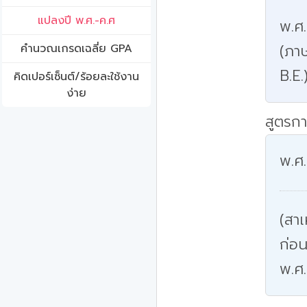
แปลงปี พ.ศ.-ค.ศ
พ.ศ
(ภาษ
คํานวณเกรดเฉลี่ย GPA
B.E.
คิดเปอร์เซ็นต์/ร้อยละใช้งาน
ง่าย
สูตรกา
พ.ศ.
(สาเ
ก่อน
พ.ศ.