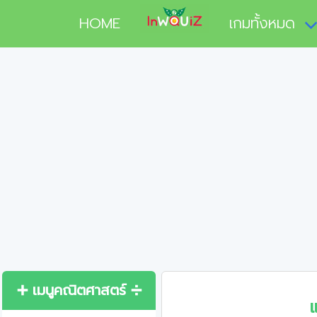
HOME
เกมทั้งหมด
➕ เมนูคณิตศาสตร์ ➗