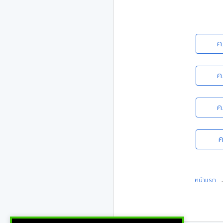
ค
ค
ค
ค
หน้าแรก