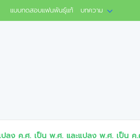
แบบทดสอบแฟนพันธุ์แท้
บทความ
แปลง ค.ศ. เป็น พ.ศ. และแปลง พ.ศ. เป็น ค.