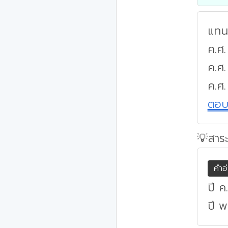
แทนค
ค.ศ.
ค.ศ
ค.ศ.
ตอ
💡สาระ
คำอ
ปี ค
ปี พ