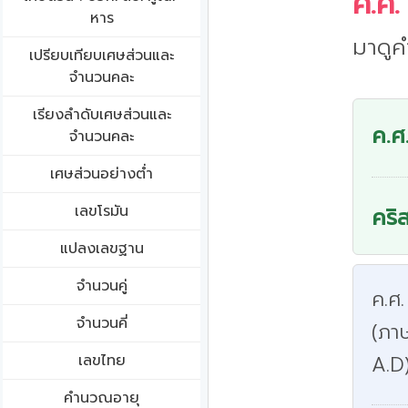
ค.ศ.
หาร
มาดูค
เปรียบเทียบเศษส่วนและ
จำนวนคละ
เรียงลำดับเศษส่วนและ
ค.ศ
จำนวนคละ
เศษส่วนอย่างต่ำ
เลขโรมัน
คริ
แปลงเลขฐาน
จำนวนคู่
ค.ศ.
จำนวนคี่
(ภา
เลขไทย
A.D
คำนวณอายุ