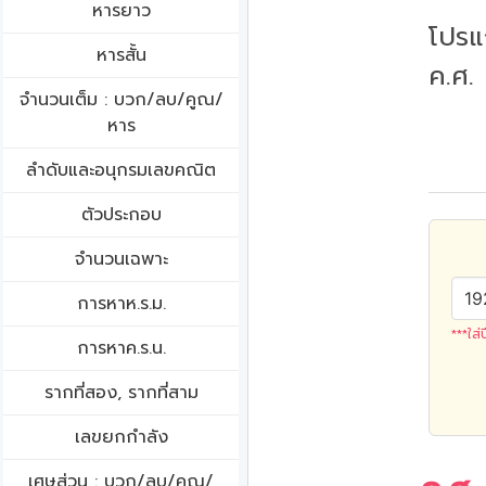
หารยาว
โปรแ
หารสั้น
ค.ศ.
จำนวนเต็ม : บวก/ลบ/คูณ/
หาร
ลำดับและอนุกรมเลขคณิต
ตัวประกอบ
จำนวนเฉพาะ
การหาห.ร.ม.
***ใส่
การหาค.ร.น.
รากที่สอง, รากที่สาม
เลขยกกำลัง
เศษส่วน : บวก/ลบ/คูณ/