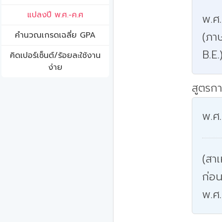
แปลงปี พ.ศ.-ค.ศ
พ.ศ
(ภาษ
คํานวณเกรดเฉลี่ย GPA
B.E.
คิดเปอร์เซ็นต์/ร้อยละใช้งาน
ง่าย
สูตรกา
พ.ศ.
(สาเ
ก่อน
พ.ศ.