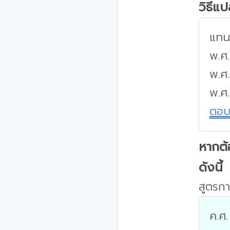
วิธีแ
แทนค
พ.ศ.
พ.ศ
พ.ศ
ตอ
หากต้
ดังนี้
สูตรกา
ค.ศ.