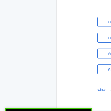
ค
ค
ค
ค
หน้าแรก