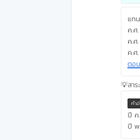
แทนค
ค.ศ.
ค.ศ
ค.ศ.
ตอ
💡สาระ
คำอ
ปี ค
ปี พ