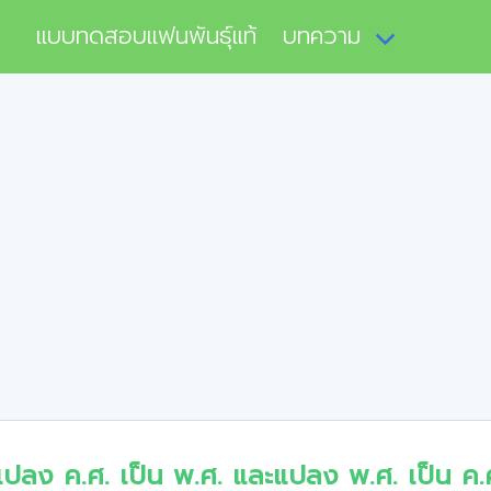
แบบทดสอบแฟนพันธุ์แท้
บทความ
แปลง ค.ศ. เป็น พ.ศ. และแปลง พ.ศ. เป็น ค.