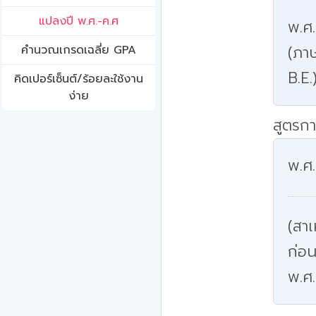
แปลงปี พ.ศ.-ค.ศ
พ.ศ
(ภาษ
คํานวณเกรดเฉลี่ย GPA
B.E.
คิดเปอร์เซ็นต์/ร้อยละใช้งาน
ง่าย
สูตรกา
พ.ศ.
(สาเ
ก่อน
พ.ศ.