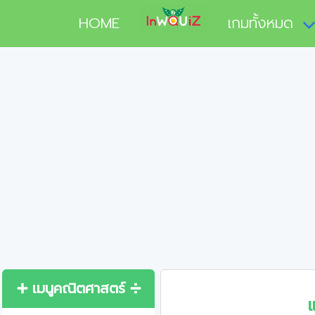
HOME
เกมทั้งหมด
➕ เมนูคณิตศาสตร์ ➗