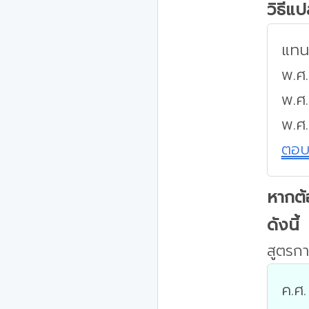
วิธีแ
แทนค
พ.ศ.
พ.ศ
พ.ศ
ตอ
หากต้
ดังนี้
สูตรกา
ค.ศ.