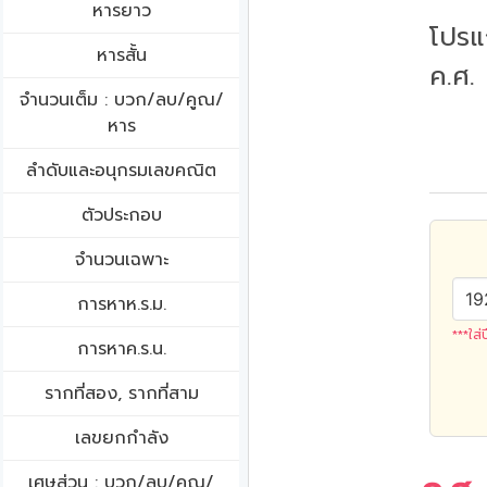
หารยาว
โปรแ
หารสั้น
ค.ศ.
จำนวนเต็ม : บวก/ลบ/คูณ/
หาร
ลำดับและอนุกรมเลขคณิต
ตัวประกอบ
จำนวนเฉพาะ
การหาห.ร.ม.
***ใส่
การหาค.ร.น.
รากที่สอง, รากที่สาม
เลขยกกำลัง
เศษส่วน : บวก/ลบ/คูณ/