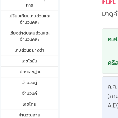
ค.ศ.
หาร
มาดูค
เปรียบเทียบเศษส่วนและ
จำนวนคละ
เรียงลำดับเศษส่วนและ
ค.ศ
จำนวนคละ
เศษส่วนอย่างต่ำ
เลขโรมัน
คริ
แปลงเลขฐาน
จำนวนคู่
ค.ศ.
จำนวนคี่
(ภา
เลขไทย
A.D
คำนวณอายุ