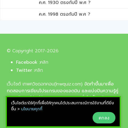
ค.ศ. 1930 ตรงกับปี พ.ศ ?
ค.ศ. 1998 ตรงกับปี พ.ศ ?
© Copyright 2017-2026
Facebook :
คลิก
Twitter :
คลิก
เว็บไซต์ เทพควิชดอทคอม(lnwquiz.com)
จัดทำขึ้นมาเพื่อ
ทดสอบการเขียนโปรแกรมของแอดมิน และแบ่งปันความรู้คู่
ความบันเทิงให้แก่น้อง ๆ ตลอดจนบุคลทั่วไปเป็นหลัก,
เว็บไซต์เราใช้คุ้กกี้เพื่อให้ทุกคนได้ประสบการณ์การใช้งานที่ดียิ่ง
รูปภาพที่นำมาใช้ประกอบบทความเป็นรูปภาพจากเว็บ
ขึ้น >
นโยบายคุกกี้
pixabay.com และunsplash.com ซึ่งเป็นเว็บแจกรูปฟรี
ตกลง
ลิขสิทธิ์แบบ CC0 ที่ช่างภาพจากทั่วโลกอัพโหลดไว้ให้
สามารถนำมาใช้ฟรีได้