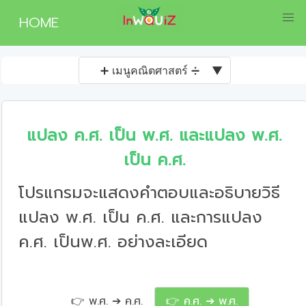
HOME
➕ เมนูคณิตศาสตร์ ➗
▼
แปลง ค.ศ. เป็น พ.ศ. และแปลง พ.ศ.
เป็น ค.ศ.
โปรแกรมจะแสดงคำตอบและอธิบายวิธี
แปลง พ.ศ. เป็น ค.ศ. และการแปลง
ค.ศ. เป็นพ.ศ. อย่างละเอียด
👉 พ.ศ. ➔ ค.ศ.
👉 ค.ศ. ➔ พ.ศ.