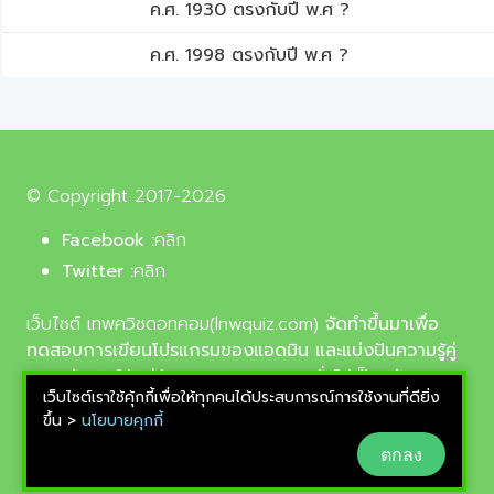
ค.ศ. 1930 ตรงกับปี พ.ศ ?
ค.ศ. 1998 ตรงกับปี พ.ศ ?
© Copyright 2017-2026
Facebook :
คลิก
Twitter :
คลิก
เว็บไซต์ เทพควิชดอทคอม(lnwquiz.com)
จัดทำขึ้นมาเพื่อ
ทดสอบการเขียนโปรแกรมของแอดมิน และแบ่งปันความรู้คู่
ความบันเทิงให้แก่น้อง ๆ ตลอดจนบุคลทั่วไปเป็นหลัก,
เว็บไซต์เราใช้คุ้กกี้เพื่อให้ทุกคนได้ประสบการณ์การใช้งานที่ดียิ่ง
รูปภาพที่นำมาใช้ประกอบบทความเป็นรูปภาพจากเว็บ
ขึ้น >
นโยบายคุกกี้
pixabay.com และunsplash.com ซึ่งเป็นเว็บแจกรูปฟรี
ตกลง
ลิขสิทธิ์แบบ CC0 ที่ช่างภาพจากทั่วโลกอัพโหลดไว้ให้
สามารถนำมาใช้ฟรีได้