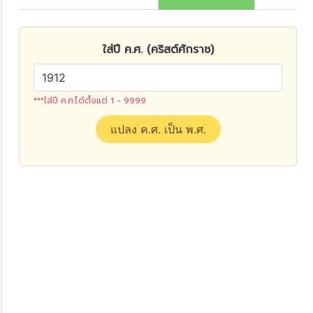
ใส่ปี ค.ศ. (คริสต์ศักราช)
***ใส่ปี ค.ศ.ได้ตั้งแต่ 1 - 9999
แปลง ค.ศ. เป็น พ.ศ.