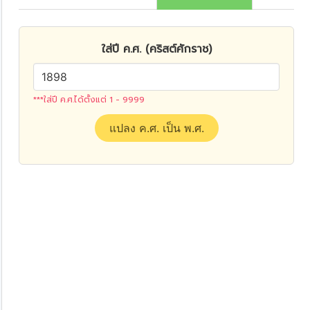
ใส่ปี ค.ศ. (คริสต์ศักราช)
***ใส่ปี ค.ศ.ได้ตั้งแต่ 1 - 9999
แปลง ค.ศ. เป็น พ.ศ.