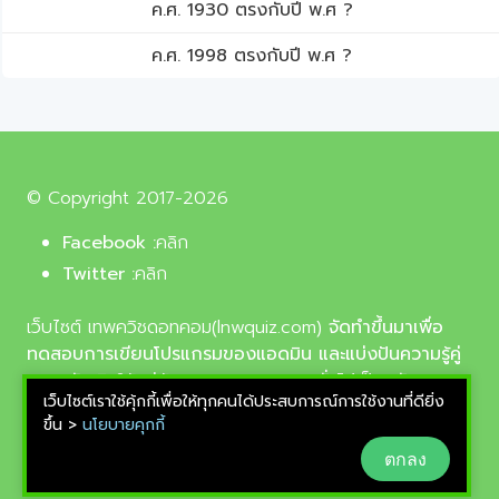
ค.ศ. 1930 ตรงกับปี พ.ศ ?
ค.ศ. 1998 ตรงกับปี พ.ศ ?
© Copyright 2017-2026
Facebook :
คลิก
Twitter :
คลิก
เว็บไซต์ เทพควิชดอทคอม(lnwquiz.com)
จัดทำขึ้นมาเพื่อ
ทดสอบการเขียนโปรแกรมของแอดมิน และแบ่งปันความรู้คู่
ความบันเทิงให้แก่น้อง ๆ ตลอดจนบุคลทั่วไปเป็นหลัก,
เว็บไซต์เราใช้คุ้กกี้เพื่อให้ทุกคนได้ประสบการณ์การใช้งานที่ดียิ่ง
รูปภาพที่นำมาใช้ประกอบบทความเป็นรูปภาพจากเว็บ
ขึ้น >
นโยบายคุกกี้
pixabay.com และunsplash.com ซึ่งเป็นเว็บแจกรูปฟรี
ตกลง
ลิขสิทธิ์แบบ CC0 ที่ช่างภาพจากทั่วโลกอัพโหลดไว้ให้
สามารถนำมาใช้ฟรีได้