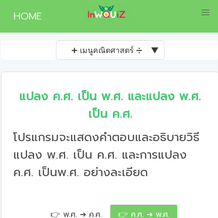
HOME
➕ เมนูคณิตศาสตร์ ➗
▼
แปลง ค.ศ. เป็น พ.ศ. และแปลง พ.ศ.
เป็น ค.ศ.
โปรแกรมจะแสดงคำตอบและอธิบายวิธี
แปลง พ.ศ. เป็น ค.ศ. และการแปลง
ค.ศ. เป็นพ.ศ. อย่างละเอียด
👉 พ.ศ. ➔ ค.ศ.
👉 ค.ศ. ➔ พ.ศ.