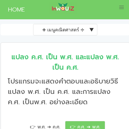
HOME
➕ เมนูคณิตศาสตร์ ➗
▼
แปลง ค.ศ. เป็น พ.ศ. และแปลง พ.ศ.
เป็น ค.ศ.
โปรแกรมจะแสดงคำตอบและอธิบายวิธี
แปลง พ.ศ. เป็น ค.ศ. และการแปลง
ค.ศ. เป็นพ.ศ. อย่างละเอียด
👉 พ.ศ. ➔ ค.ศ.
👉 ค.ศ. ➔ พ.ศ.