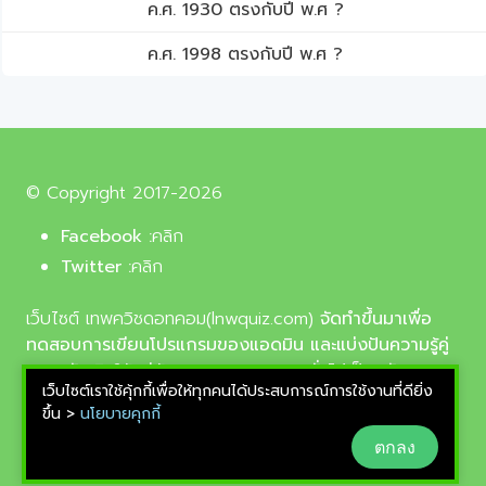
ค.ศ. 1930 ตรงกับปี พ.ศ ?
ค.ศ. 1998 ตรงกับปี พ.ศ ?
© Copyright 2017-2026
Facebook :
คลิก
Twitter :
คลิก
เว็บไซต์ เทพควิชดอทคอม(lnwquiz.com)
จัดทำขึ้นมาเพื่อ
ทดสอบการเขียนโปรแกรมของแอดมิน และแบ่งปันความรู้คู่
ความบันเทิงให้แก่น้อง ๆ ตลอดจนบุคลทั่วไปเป็นหลัก,
เว็บไซต์เราใช้คุ้กกี้เพื่อให้ทุกคนได้ประสบการณ์การใช้งานที่ดียิ่ง
รูปภาพที่นำมาใช้ประกอบบทความเป็นรูปภาพจากเว็บ
ขึ้น >
นโยบายคุกกี้
pixabay.com และunsplash.com ซึ่งเป็นเว็บแจกรูปฟรี
ตกลง
ลิขสิทธิ์แบบ CC0 ที่ช่างภาพจากทั่วโลกอัพโหลดไว้ให้
สามารถนำมาใช้ฟรีได้