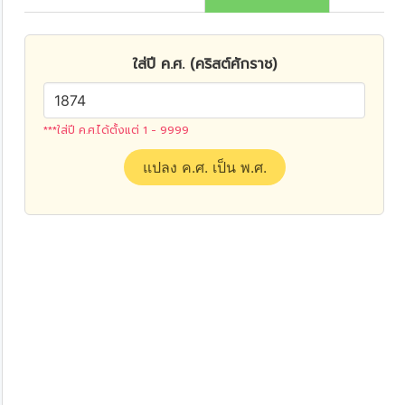
ใส่ปี ค.ศ. (คริสต์ศักราช)
***ใส่ปี ค.ศ.ได้ตั้งแต่ 1 - 9999
แปลง ค.ศ. เป็น พ.ศ.