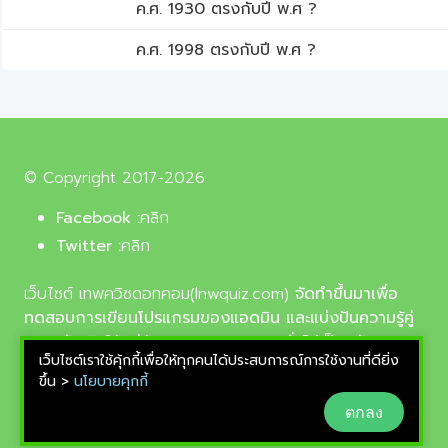
ค.ศ. 1930 ตรงกับปี พ.ศ ?
ค.ศ. 1998 ตรงกับปี พ.ศ ?
© Copyright 2017-2026
Facebook :
คลิก
Twitter :
คลิก
เว็บไซต์ เทพควิชดอทคอม(lnwquiz.com)
จัดทำขึ้นมาเพื่อ
ทดสอบการเขียนโปรแกรมของแอดมิน และแบ่งปันความรู้คู่
ความบันเทิงให้แก่น้อง ๆ ตลอดจนบุคลทั่วไปเป็นหลัก,
เว็บไซต์เราใช้คุ้กกี้เพื่อให้ทุกคนได้ประสบการณ์การใช้งานที่ดียิ่ง
รูปภาพที่นำมาใช้ประกอบบทความเป็นรูปภาพจากเว็บ
ขึ้น >
นโยบายคุกกี้
pixabay.com และunsplash.com ซึ่งเป็นเว็บแจกรูปฟรี
ตกลง
ลิขสิทธิ์แบบ CC0 ที่ช่างภาพจากทั่วโลกอัพโหลดไว้ให้
สามารถนำมาใช้ฟรีได้