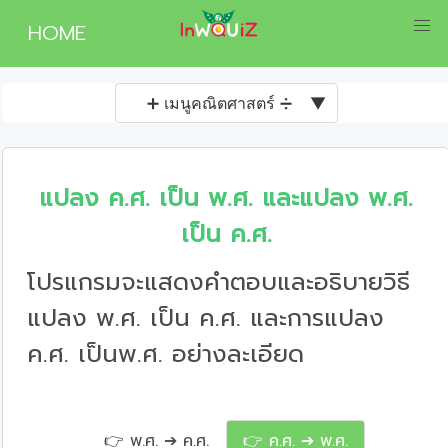
HOME
➕ เมนูคณิตศาสตร์ ➗
▼
แปลง ค.ศ. เป็น พ.ศ. และแปลง พ.ศ.
เป็น ค.ศ.
โปรแกรมจะแสดงคำตอบและอธิบายวิธี
แปลง พ.ศ. เป็น ค.ศ. และการแปลง
ค.ศ. เป็นพ.ศ. อย่างละเอียด
👉 พ.ศ. ➔ ค.ศ.
👉 ค.ศ. ➔ พ.ศ.