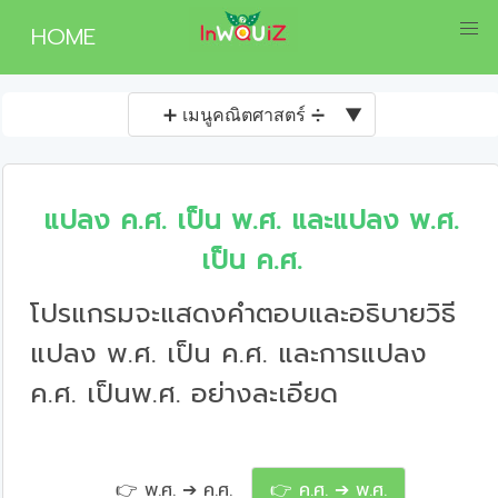
HOME
➕ เมนูคณิตศาสตร์ ➗
▼
แปลง ค.ศ. เป็น พ.ศ. และแปลง พ.ศ.
เป็น ค.ศ.
โปรแกรมจะแสดงคำตอบและอธิบายวิธี
แปลง พ.ศ. เป็น ค.ศ. และการแปลง
ค.ศ. เป็นพ.ศ. อย่างละเอียด
👉 พ.ศ. ➔ ค.ศ.
👉 ค.ศ. ➔ พ.ศ.