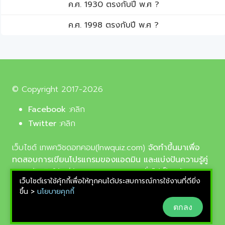
ค.ศ. 1930 ตรงกับปี พ.ศ ?
ค.ศ. 1998 ตรงกับปี พ.ศ ?
© Copyright 2017-2026
Facebook :
คลิก
Twitter :
คลิก
เว็บไซต์ เทพควิชดอทคอม(lnwquiz.com)
จัดทำขึ้นมาเพื่อ
ทดสอบการเขียนโปรแกรมของแอดมิน และแบ่งปันความรู้คู่
ความบันเทิงให้แก่น้อง ๆ ตลอดจนบุคลทั่วไปเป็นหลัก,
เว็บไซต์เราใช้คุ้กกี้เพื่อให้ทุกคนได้ประสบการณ์การใช้งานที่ดียิ่ง
รูปภาพที่นำมาใช้ประกอบบทความเป็นรูปภาพจากเว็บ
ขึ้น >
นโยบายคุกกี้
pixabay.com และunsplash.com ซึ่งเป็นเว็บแจกรูปฟรี
ตกลง
ลิขสิทธิ์แบบ CC0 ที่ช่างภาพจากทั่วโลกอัพโหลดไว้ให้
สามารถนำมาใช้ฟรีได้