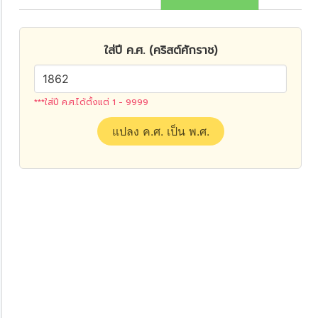
ใส่ปี ค.ศ. (คริสต์ศักราช)
***ใส่ปี ค.ศ.ได้ตั้งแต่ 1 - 9999
แปลง ค.ศ. เป็น พ.ศ.