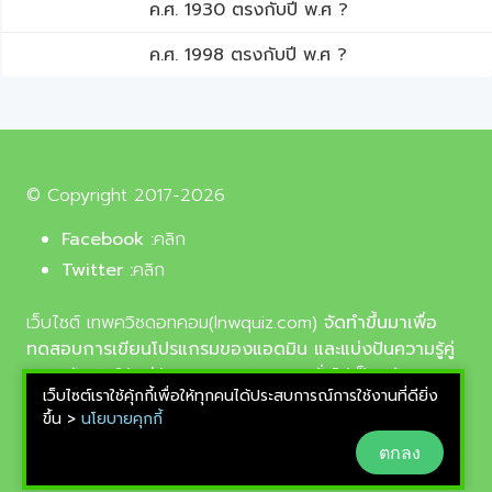
ค.ศ. 1930 ตรงกับปี พ.ศ ?
ค.ศ. 1998 ตรงกับปี พ.ศ ?
© Copyright 2017-2026
Facebook :
คลิก
Twitter :
คลิก
เว็บไซต์ เทพควิชดอทคอม(lnwquiz.com)
จัดทำขึ้นมาเพื่อ
ทดสอบการเขียนโปรแกรมของแอดมิน และแบ่งปันความรู้คู่
ความบันเทิงให้แก่น้อง ๆ ตลอดจนบุคลทั่วไปเป็นหลัก,
เว็บไซต์เราใช้คุ้กกี้เพื่อให้ทุกคนได้ประสบการณ์การใช้งานที่ดียิ่ง
รูปภาพที่นำมาใช้ประกอบบทความเป็นรูปภาพจากเว็บ
ขึ้น >
นโยบายคุกกี้
pixabay.com และunsplash.com ซึ่งเป็นเว็บแจกรูปฟรี
ตกลง
ลิขสิทธิ์แบบ CC0 ที่ช่างภาพจากทั่วโลกอัพโหลดไว้ให้
สามารถนำมาใช้ฟรีได้