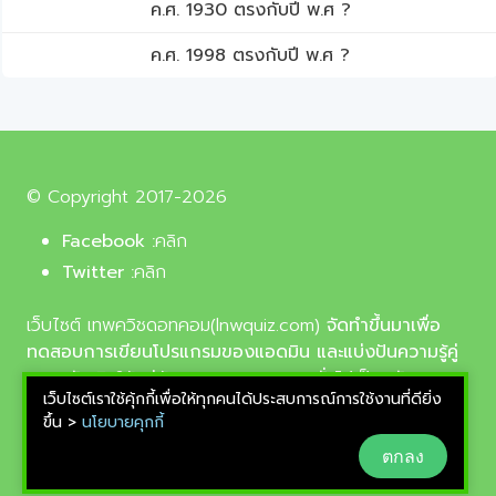
ค.ศ. 1930 ตรงกับปี พ.ศ ?
ค.ศ. 1998 ตรงกับปี พ.ศ ?
© Copyright 2017-2026
Facebook :
คลิก
Twitter :
คลิก
เว็บไซต์ เทพควิชดอทคอม(lnwquiz.com)
จัดทำขึ้นมาเพื่อ
ทดสอบการเขียนโปรแกรมของแอดมิน และแบ่งปันความรู้คู่
ความบันเทิงให้แก่น้อง ๆ ตลอดจนบุคลทั่วไปเป็นหลัก,
เว็บไซต์เราใช้คุ้กกี้เพื่อให้ทุกคนได้ประสบการณ์การใช้งานที่ดียิ่ง
รูปภาพที่นำมาใช้ประกอบบทความเป็นรูปภาพจากเว็บ
ขึ้น >
นโยบายคุกกี้
pixabay.com และunsplash.com ซึ่งเป็นเว็บแจกรูปฟรี
ตกลง
ลิขสิทธิ์แบบ CC0 ที่ช่างภาพจากทั่วโลกอัพโหลดไว้ให้
สามารถนำมาใช้ฟรีได้