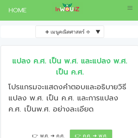
HOME
➕ เมนูคณิตศาสตร์ ➗
▼
แปลง ค.ศ. เป็น พ.ศ. และแปลง พ.ศ.
เป็น ค.ศ.
โปรแกรมจะแสดงคำตอบและอธิบายวิธี
แปลง พ.ศ. เป็น ค.ศ. และการแปลง
ค.ศ. เป็นพ.ศ. อย่างละเอียด
👉 พ.ศ. ➔ ค.ศ.
👉 ค.ศ. ➔ พ.ศ.