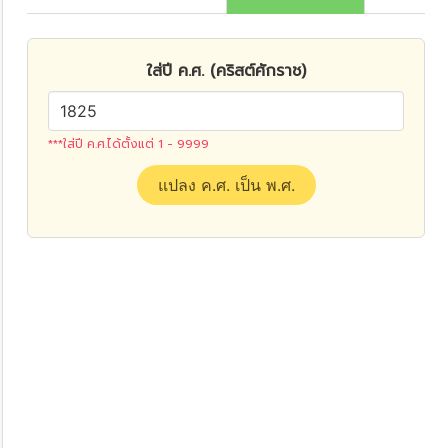
ใส่ปี ค.ศ. (คริสต์ศักราช)
***ใส่ปี ค.ศ.ได้ตั้งแต่ 1 - 9999
แปลง ค.ศ. เป็น พ.ศ.