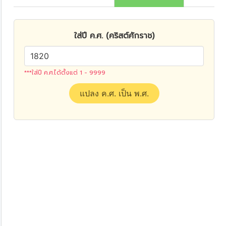
ใส่ปี ค.ศ. (คริสต์ศักราช)
***ใส่ปี ค.ศ.ได้ตั้งแต่ 1 - 9999
แปลง ค.ศ. เป็น พ.ศ.