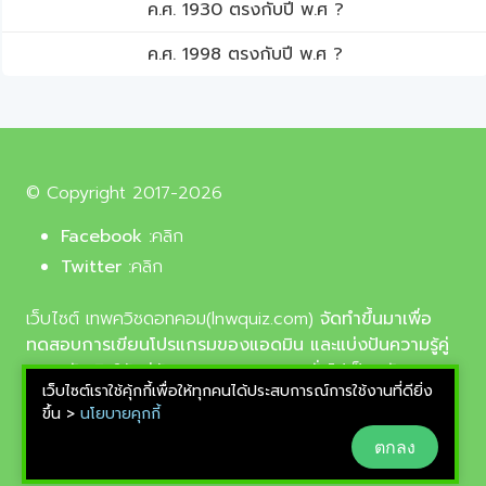
ค.ศ. 1930 ตรงกับปี พ.ศ ?
ค.ศ. 1998 ตรงกับปี พ.ศ ?
© Copyright 2017-2026
Facebook :
คลิก
Twitter :
คลิก
เว็บไซต์ เทพควิชดอทคอม(lnwquiz.com)
จัดทำขึ้นมาเพื่อ
ทดสอบการเขียนโปรแกรมของแอดมิน และแบ่งปันความรู้คู่
ความบันเทิงให้แก่น้อง ๆ ตลอดจนบุคลทั่วไปเป็นหลัก,
เว็บไซต์เราใช้คุ้กกี้เพื่อให้ทุกคนได้ประสบการณ์การใช้งานที่ดียิ่ง
รูปภาพที่นำมาใช้ประกอบบทความเป็นรูปภาพจากเว็บ
ขึ้น >
นโยบายคุกกี้
pixabay.com และunsplash.com ซึ่งเป็นเว็บแจกรูปฟรี
ตกลง
ลิขสิทธิ์แบบ CC0 ที่ช่างภาพจากทั่วโลกอัพโหลดไว้ให้
สามารถนำมาใช้ฟรีได้