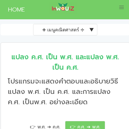
HOME
➕ เมนูคณิตศาสตร์ ➗
▼
แปลง ค.ศ. เป็น พ.ศ. และแปลง พ.ศ.
เป็น ค.ศ.
โปรแกรมจะแสดงคำตอบและอธิบายวิธี
แปลง พ.ศ. เป็น ค.ศ. และการแปลง
ค.ศ. เป็นพ.ศ. อย่างละเอียด
👉 พ.ศ. ➔ ค.ศ.
👉 ค.ศ. ➔ พ.ศ.