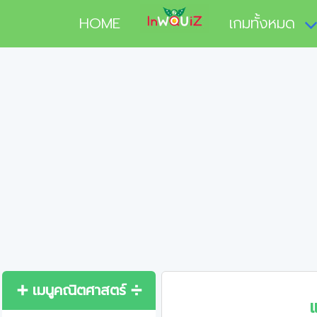
HOME
เกมทั้งหมด
➕ เมนูคณิตศาสตร์ ➗