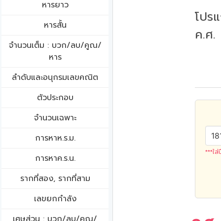
หารยาว
โปรแ
หารสั้น
ค.ศ.
จำนวนเต็ม : บวก/ลบ/คูณ/
หาร
ลำดับและอนุกรมเลขคณิต
ตัวประกอบ
จำนวนเฉพาะ
การหาห.ร.ม.
***ใส่
การหาค.ร.น.
รากที่สอง, รากที่สาม
เลขยกกำลัง
เศษส่วน : บวก/ลบ/คูณ/