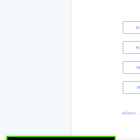
ค
ค
ค
ค
หน้าแรก