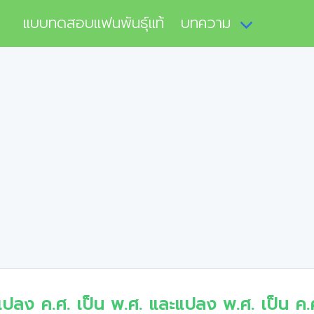
แบบทดสอบแฟนพันธุ์แท้
บทความ
แปลง ค.ศ. เป็น พ.ศ. และแปลง พ.ศ. เป็น ค.