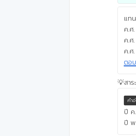
แทนค
ค.ศ.
ค.ศ
ค.ศ.
ตอ
💡สาระ
คำอ
ปี ค
ปี พ