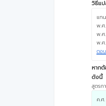
วิธีแ
แทนค
พ.ศ.
พ.ศ.
พ.ศ
ตอ
หากต้
ดังนี้
สูตรกา
ค.ศ.