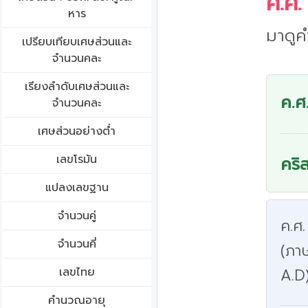
ค.ศ.
หาร
มาดูค
เปรียบเทียบเศษส่วนและ
จำนวนคละ
เรียงลำดับเศษส่วนและ
ค.ศ
จำนวนคละ
เศษส่วนอย่างต่ำ
เลขโรมัน
คริ
แปลงเลขฐาน
จำนวนคู่
ค.ศ.
จำนวนคี่
(ภา
เลขไทย
A.D
คำนวณอายุ