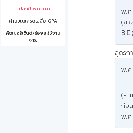
แปลงปี พ.ศ.-ค.ศ
พ.ศ
(ภาษ
คํานวณเกรดเฉลี่ย GPA
B.E.
คิดเปอร์เซ็นต์/ร้อยละใช้งาน
ง่าย
สูตรกา
พ.ศ.
(สาเ
ก่อน
พ.ศ.