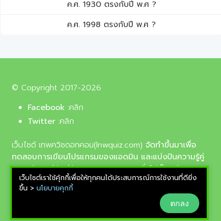
ค.ศ. 1930 ตรงกับปี พ.ศ ?
ค.ศ. 1998 ตรงกับปี พ.ศ ?
© Copyright 2017-2026
Facebook :
คลิก
Twitter :
คลิก
เว็บไซต์ เทพควิชดอทคอม(lnwquiz.com)
จัดทำขึ้นมาเพื่อ
ทดสอบการเขียนโปรแกรมของแอดมิน และแบ่งปันความรู้คู่
ความบันเทิงให้แก่น้อง ๆ ตลอดจนบุคลทั่วไปเป็นหลัก,
เว็บไซต์เราใช้คุ้กกี้เพื่อให้ทุกคนได้ประสบการณ์การใช้งานที่ดียิ่ง
รูปภาพที่นำมาใช้ประกอบบทความเป็นรูปภาพจากเว็บ
ขึ้น >
นโยบายคุกกี้
pixabay.com และunsplash.com ซึ่งเป็นเว็บแจกรูปฟรี
ตกลง
ลิขสิทธิ์แบบ CC0 ที่ช่างภาพจากทั่วโลกอัพโหลดไว้ให้
สามารถนำมาใช้ฟรีได้