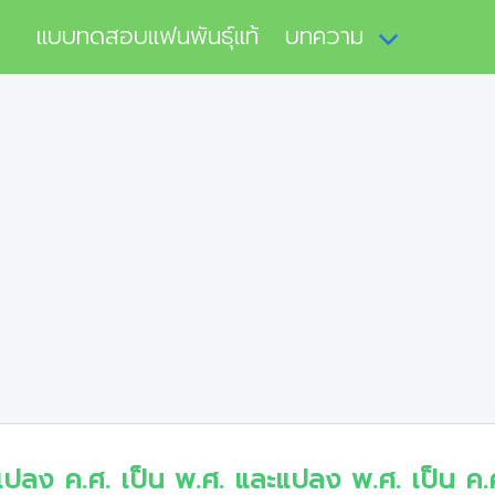
แบบทดสอบแฟนพันธุ์แท้
บทความ
แปลง ค.ศ. เป็น พ.ศ. และแปลง พ.ศ. เป็น ค.