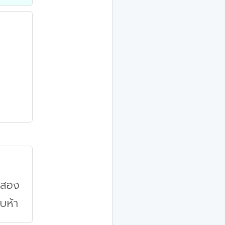
ิบสอง
บห้า