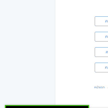
ค
ค
ค
ค
หน้าแรก