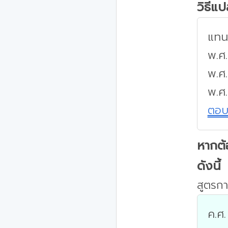
วิธีแ
แทนค
พ.ศ.
พ.ศ
พ.ศ
ตอ
หากต้
ดังนี้
สูตรกา
ค.ศ.