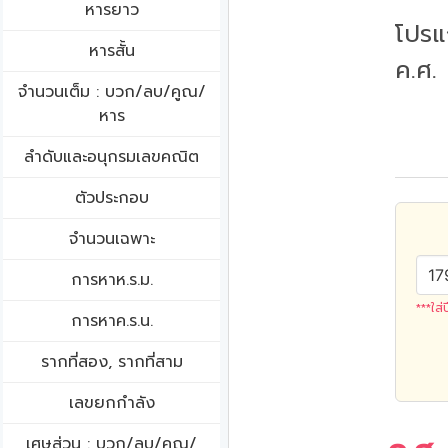
หารยาว
โปรแ
หารสั้น
ค.ศ.
จำนวนเต็ม : บวก/ลบ/คูณ/
หาร
ลำดับและอนุกรมเลขคณิต
ตัวประกอบ
จำนวนเฉพาะ
การหาห.ร.ม.
***ใส่
การหาค.ร.น.
รากที่สอง, รากที่สาม
เลขยกกำลัง
เศษส่วน : บวก/ลบ/คูณ/