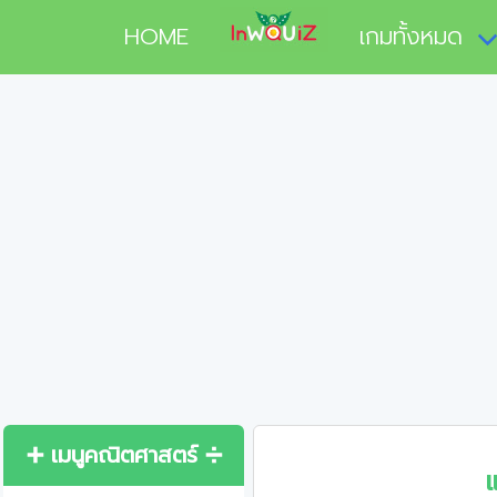
HOME
เกมทั้งหมด
➕ เมนูคณิตศาสตร์ ➗