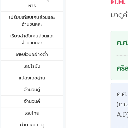
ค.ศ.
หาร
มาดูค
เปรียบเทียบเศษส่วนและ
จำนวนคละ
เรียงลำดับเศษส่วนและ
ค.ศ
จำนวนคละ
เศษส่วนอย่างต่ำ
เลขโรมัน
คริ
แปลงเลขฐาน
จำนวนคู่
ค.ศ.
จำนวนคี่
(ภา
เลขไทย
A.D
คำนวณอายุ