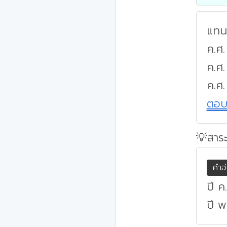
แทนค
ค.ศ.
ค.ศ
ค.ศ.
ตอ
💡สาระ
คำอ
ปี ค
ปี พ