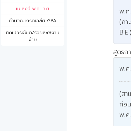
แปลงปี พ.ศ.-ค.ศ
พ.ศ
(ภาษ
คํานวณเกรดเฉลี่ย GPA
B.E.
คิดเปอร์เซ็นต์/ร้อยละใช้งาน
ง่าย
สูตรกา
พ.ศ.
(สาเ
ก่อน
พ.ศ.