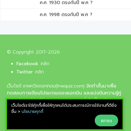
ค.ศ. 1930 ตรงกับปี พ.ศ ?
ค.ศ. 1998 ตรงกับปี พ.ศ ?
© Copyright 2017-2026
Facebook :
คลิก
Twitter :
คลิก
เว็บไซต์ เทพควิชดอทคอม(lnwquiz.com)
จัดทำขึ้นมาเพื่อ
ทดสอบการเขียนโปรแกรมของแอดมิน และแบ่งปันความรู้คู่
ความบันเทิงให้แก่น้อง ๆ ตลอดจนบุคลทั่วไปเป็นหลัก,
เว็บไซต์เราใช้คุ้กกี้เพื่อให้ทุกคนได้ประสบการณ์การใช้งานที่ดียิ่ง
รูปภาพที่นำมาใช้ประกอบบทความเป็นรูปภาพจากเว็บ
ขึ้น >
นโยบายคุกกี้
pixabay.com และunsplash.com ซึ่งเป็นเว็บแจกรูปฟรี
ตกลง
ลิขสิทธิ์แบบ CC0 ที่ช่างภาพจากทั่วโลกอัพโหลดไว้ให้
สามารถนำมาใช้ฟรีได้