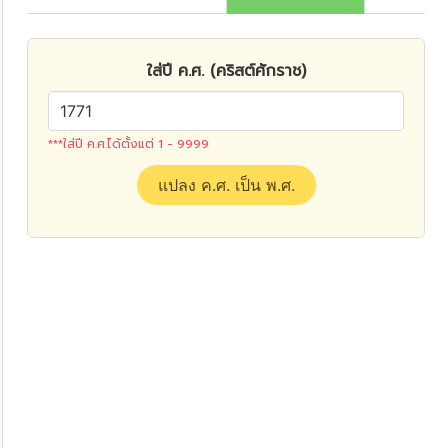
ใส่ปี ค.ศ. (คริสต์ศักราช)
***ใส่ปี ค.ศ.ได้ตั้งแต่ 1 - 9999
แปลง ค.ศ. เป็น พ.ศ.