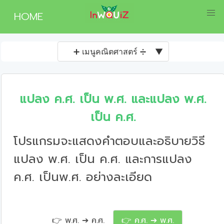
HOME
➕ เมนูคณิตศาสตร์ ➗
▼
แปลง ค.ศ. เป็น พ.ศ. และแปลง พ.ศ.
เป็น ค.ศ.
โปรแกรมจะแสดงคำตอบและอธิบายวิธี
แปลง พ.ศ. เป็น ค.ศ. และการแปลง
ค.ศ. เป็นพ.ศ. อย่างละเอียด
👉 พ.ศ. ➔ ค.ศ.
👉 ค.ศ. ➔ พ.ศ.