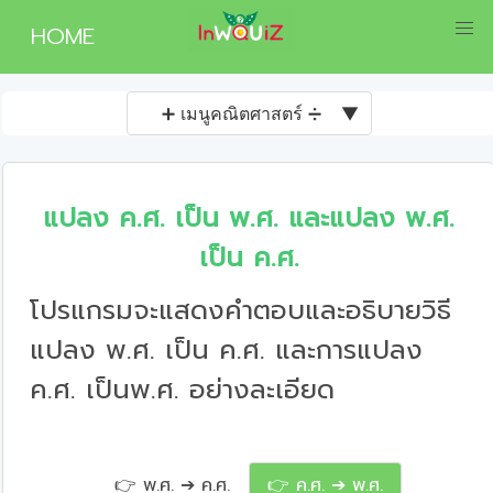
HOME
➕ เมนูคณิตศาสตร์ ➗
▼
แปลง ค.ศ. เป็น พ.ศ. และแปลง พ.ศ.
เป็น ค.ศ.
โปรแกรมจะแสดงคำตอบและอธิบายวิธี
แปลง พ.ศ. เป็น ค.ศ. และการแปลง
ค.ศ. เป็นพ.ศ. อย่างละเอียด
👉 พ.ศ. ➔ ค.ศ.
👉 ค.ศ. ➔ พ.ศ.