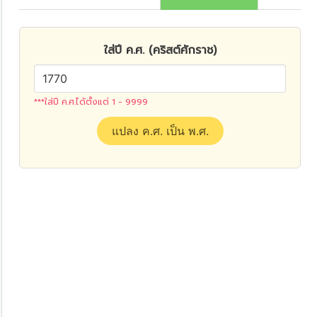
ใส่ปี ค.ศ. (คริสต์ศักราช)
***ใส่ปี ค.ศ.ได้ตั้งแต่ 1 - 9999
แปลง ค.ศ. เป็น พ.ศ.