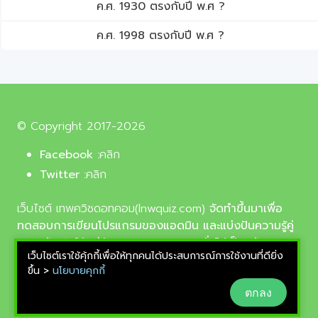
ค.ศ. 1930 ตรงกับปี พ.ศ ?
ค.ศ. 1998 ตรงกับปี พ.ศ ?
© Copyright 2017-2026
Facebook :
คลิก
Twitter :
คลิก
เว็บไซต์ เทพควิชดอทคอม(lnwquiz.com)
จัดทำขึ้นมาเพื่อ
ทดสอบการเขียนโปรแกรมของแอดมิน และแบ่งปันความรู้คู่
ความบันเทิงให้แก่น้อง ๆ ตลอดจนบุคลทั่วไปเป็นหลัก,
เว็บไซต์เราใช้คุ้กกี้เพื่อให้ทุกคนได้ประสบการณ์การใช้งานที่ดียิ่ง
รูปภาพที่นำมาใช้ประกอบบทความเป็นรูปภาพจากเว็บ
ขึ้น >
นโยบายคุกกี้
pixabay.com และunsplash.com ซึ่งเป็นเว็บแจกรูปฟรี
ตกลง
ลิขสิทธิ์แบบ CC0 ที่ช่างภาพจากทั่วโลกอัพโหลดไว้ให้
สามารถนำมาใช้ฟรีได้