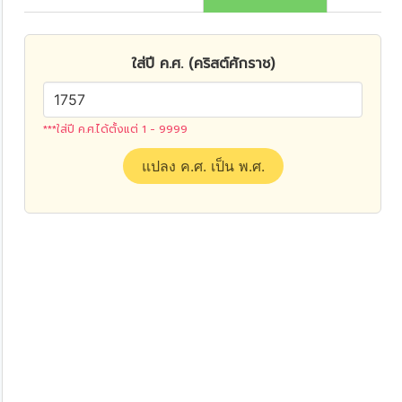
ใส่ปี ค.ศ. (คริสต์ศักราช)
***ใส่ปี ค.ศ.ได้ตั้งแต่ 1 - 9999
แปลง ค.ศ. เป็น พ.ศ.