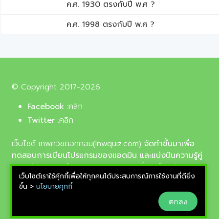
ค.ศ. 1930 ตรงกับปี พ.ศ ?
ค.ศ. 1998 ตรงกับปี พ.ศ ?
© Copyright 2017-2026
Facebook :
คลิก
Twitter :
คลิก
เว็บไซต์ เทพควิชดอทคอม(lnwquiz.com)
จัดทำขึ้นมาเพื่อ
ทดสอบการเขียนโปรแกรมของแอดมิน และแบ่งปันความรู้คู่
ความบันเทิงให้แก่น้อง ๆ ตลอดจนบุคลทั่วไปเป็นหลัก,
เว็บไซต์เราใช้คุ้กกี้เพื่อให้ทุกคนได้ประสบการณ์การใช้งานที่ดียิ่ง
รูปภาพที่นำมาใช้ประกอบบทความเป็นรูปภาพจากเว็บ
ขึ้น >
นโยบายคุกกี้
pixabay.com และunsplash.com ซึ่งเป็นเว็บแจกรูปฟรี
ตกลง
ลิขสิทธิ์แบบ CC0 ที่ช่างภาพจากทั่วโลกอัพโหลดไว้ให้
สามารถนำมาใช้ฟรีได้