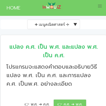
HOME
➕ เมนูคณิตศาสตร์ ➗
▼
แปลง ค.ศ. เป็น พ.ศ. และแปลง พ.ศ.
เป็น ค.ศ.
โปรแกรมจะแสดงคำตอบและอธิบายวิธี
แปลง พ.ศ. เป็น ค.ศ. และการแปลง
ค.ศ. เป็นพ.ศ. อย่างละเอียด
👉 พ.ศ. ➔ ค.ศ.
👉 ค.ศ. ➔ พ.ศ.