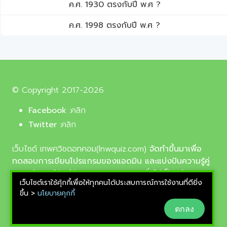
ค.ศ. 1930 ตรงกับปี พ.ศ ?
ค.ศ. 1998 ตรงกับปี พ.ศ ?
© Copyright 2017-2026
Facebook :
คลิก
Twitter :
คลิก
เว็บไซต์ เทพควิชดอทคอม(lnwquiz.com)
จัดทำขึ้นมาเพื่อ
ทดสอบการเขียนโปรแกรมของแอดมิน และแบ่งปันความรู้คู่
ความบันเทิงให้แก่น้อง ๆ ตลอดจนบุคลทั่วไปเป็นหลัก,
เว็บไซต์เราใช้คุ้กกี้เพื่อให้ทุกคนได้ประสบการณ์การใช้งานที่ดียิ่ง
รูปภาพที่นำมาใช้ประกอบบทความเป็นรูปภาพจากเว็บ
ขึ้น >
นโยบายคุกกี้
pixabay.com และunsplash.com ซึ่งเป็นเว็บแจกรูปฟรี
ตกลง
ลิขสิทธิ์แบบ CC0 ที่ช่างภาพจากทั่วโลกอัพโหลดไว้ให้
สามารถนำมาใช้ฟรีได้