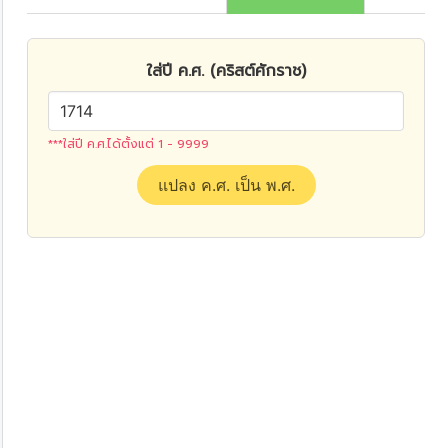
ใส่ปี ค.ศ. (คริสต์ศักราช)
***ใส่ปี ค.ศ.ได้ตั้งแต่ 1 - 9999
แปลง ค.ศ. เป็น พ.ศ.