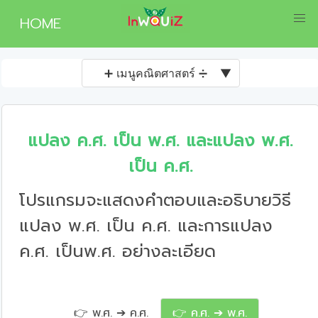
HOME
➕ เมนูคณิตศาสตร์ ➗
▼
แปลง ค.ศ. เป็น พ.ศ. และแปลง พ.ศ.
เป็น ค.ศ.
โปรแกรมจะแสดงคำตอบและอธิบายวิธี
แปลง พ.ศ. เป็น ค.ศ. และการแปลง
ค.ศ. เป็นพ.ศ. อย่างละเอียด
👉 พ.ศ. ➔ ค.ศ.
👉 ค.ศ. ➔ พ.ศ.