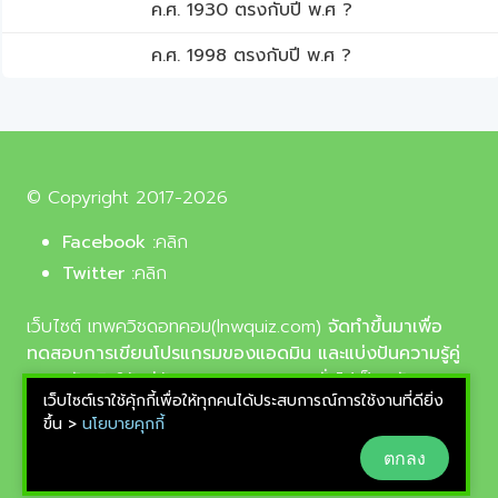
ค.ศ. 1930 ตรงกับปี พ.ศ ?
ค.ศ. 1998 ตรงกับปี พ.ศ ?
© Copyright 2017-2026
Facebook :
คลิก
Twitter :
คลิก
เว็บไซต์ เทพควิชดอทคอม(lnwquiz.com)
จัดทำขึ้นมาเพื่อ
ทดสอบการเขียนโปรแกรมของแอดมิน และแบ่งปันความรู้คู่
ความบันเทิงให้แก่น้อง ๆ ตลอดจนบุคลทั่วไปเป็นหลัก,
เว็บไซต์เราใช้คุ้กกี้เพื่อให้ทุกคนได้ประสบการณ์การใช้งานที่ดียิ่ง
รูปภาพที่นำมาใช้ประกอบบทความเป็นรูปภาพจากเว็บ
ขึ้น >
นโยบายคุกกี้
pixabay.com และunsplash.com ซึ่งเป็นเว็บแจกรูปฟรี
ตกลง
ลิขสิทธิ์แบบ CC0 ที่ช่างภาพจากทั่วโลกอัพโหลดไว้ให้
สามารถนำมาใช้ฟรีได้