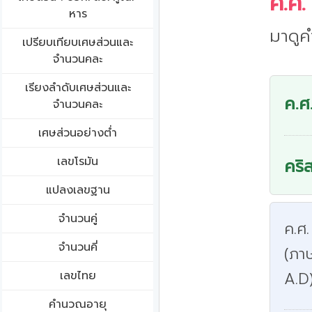
ค.ศ.
หาร
มาดูค
เปรียบเทียบเศษส่วนและ
จำนวนคละ
เรียงลำดับเศษส่วนและ
ค.ศ
จำนวนคละ
เศษส่วนอย่างต่ำ
เลขโรมัน
คริ
แปลงเลขฐาน
จำนวนคู่
ค.ศ.
จำนวนคี่
(ภา
เลขไทย
A.D
คำนวณอายุ