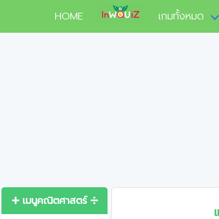
HOME
เกมทั้งหมด
➕ เมนูคณิตศาสตร์ ➗