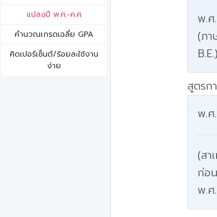
แปลงปี พ.ศ.-ค.ศ
พ.ศ
(ภาษ
คํานวณเกรดเฉลี่ย GPA
B.E.
คิดเปอร์เซ็นต์/ร้อยละใช้งาน
ง่าย
สูตรกา
พ.ศ.
(สาเ
ก่อน
พ.ศ.