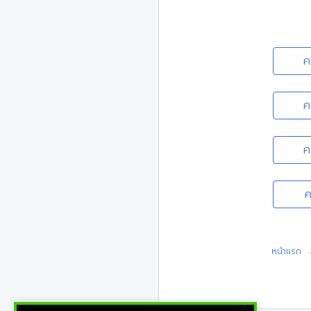
ค
ค
ค
ค
หน้าแรก