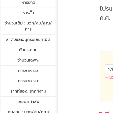
หารยาว
โปรแ
หารสั้น
ค.ศ.
จำนวนเต็ม : บวก/ลบ/คูณ/
หาร
ลำดับและอนุกรมเลขคณิต
ตัวประกอบ
จำนวนเฉพาะ
การหาห.ร.ม.
***ใส่
การหาค.ร.น.
รากที่สอง, รากที่สาม
เลขยกกำลัง
เศษส่วน : บวก/ลบ/คูณ/