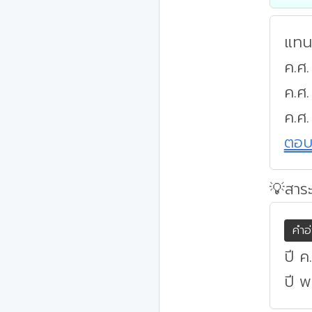
แทนค
ค.ศ.
ค.ศ
ค.ศ.
ตอ
💡สาระ
คำอ
ปี ค
ปี พ