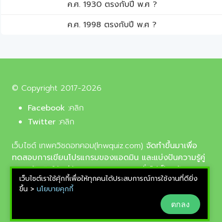
ค.ศ. 1930 ตรงกับปี พ.ศ ?
ค.ศ. 1998 ตรงกับปี พ.ศ ?
© Copyright 2017-2026
Facebook :
คลิก
Twitter :
คลิก
เว็บไซต์ เทพควิชดอทคอม(lnwquiz.com)
จัดทำขึ้นมาเพื่อ
ทดสอบการเขียนโปรแกรมของแอดมิน และแบ่งปันความรู้คู่
ความบันเทิงให้แก่น้อง ๆ ตลอดจนบุคลทั่วไปเป็นหลัก,
เว็บไซต์เราใช้คุ้กกี้เพื่อให้ทุกคนได้ประสบการณ์การใช้งานที่ดียิ่ง
รูปภาพที่นำมาใช้ประกอบบทความเป็นรูปภาพจากเว็บ
ขึ้น >
นโยบายคุกกี้
pixabay.com และunsplash.com ซึ่งเป็นเว็บแจกรูปฟรี
ตกลง
ลิขสิทธิ์แบบ CC0 ที่ช่างภาพจากทั่วโลกอัพโหลดไว้ให้
สามารถนำมาใช้ฟรีได้