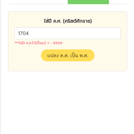
ใส่ปี ค.ศ. (คริสต์ศักราช)
***ใส่ปี ค.ศ.ได้ตั้งแต่ 1 - 9999
แปลง ค.ศ. เป็น พ.ศ.