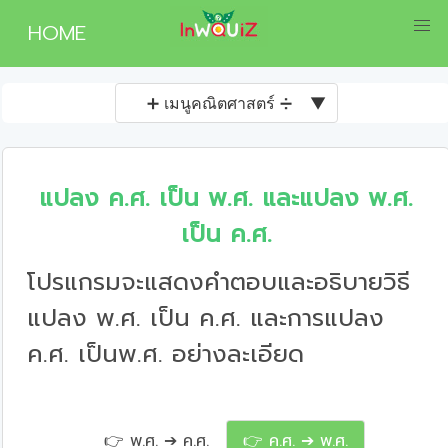
HOME
➕ เมนูคณิตศาสตร์ ➗
▼
แปลง ค.ศ. เป็น พ.ศ. และแปลง พ.ศ.
เป็น ค.ศ.
โปรแกรมจะแสดงคำตอบและอธิบายวิธี
แปลง พ.ศ. เป็น ค.ศ. และการแปลง
ค.ศ. เป็นพ.ศ. อย่างละเอียด
👉 พ.ศ. ➔ ค.ศ.
👉 ค.ศ. ➔ พ.ศ.